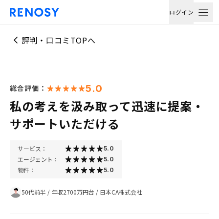
ログイン
評判・口コミTOPへ
5.0
総合評価：
私の考えを汲み取って迅速に提案・
サポートいただける
サービス：
5.0
エージェント：
5.0
物件：
5.0
50代前半
/
年収2700万円台
/
日本CA株式会社