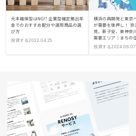
元本確保型はNG!? 企業型確定拠出年
横浜の再開発と東京
金でのおすすめ配分や運用商品の選
が需要を後押し！ 京
び方
見、新子安、東神奈
需要エリア｜まちの
投資する
2022.04.25
投資する
2024.06.07