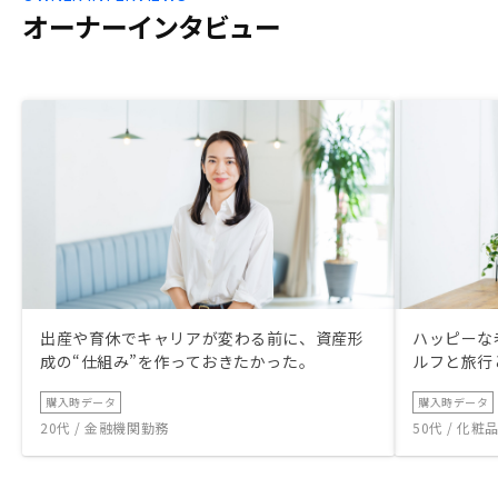
オーナーインタビュー
出産や育休でキャリアが変わる前に、資産形
ハッピーな
成の“仕組み”を作っておきたかった。
ルフと旅行
購入時データ
購入時データ
20代 / 金融機関勤務
50代 / 化