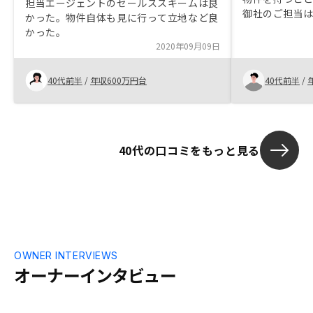
担当エージェントのセールススキームは良
御社のご担当
かった。物件自体も見に行って立地など良
を取り除いて
かった。
管理のための
2020年09月09日
に感じました
く説明いただ
40代前半
/
年収600万円台
40代前半
/
迷うことなく
40代の口コミをもっと見る
OWNER INTERVIEWS
オーナーインタビュー