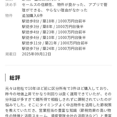
決め手
セールスの信頼性、 物件が良かった、 アプリで管
理ができる、 やらない理由がなかった
物件
追加購入6件
駅徒歩8分 / 築18年 / 1000万円台前半
駅徒歩3分 / 築8年 / 1000万円台後半
駅徒歩4分 / 築23年 / 1000万円台前半
駅徒歩4分 / 築10年 / 1000万円台後半
駅徒歩11分 / 築21年 / 1000万円台前半
駅徒歩7分 / 築24年 / 1000万円台前半
掲載日
2025年09月12日
総評
元々は他社で10年ほど前に区分所有で3件ほど購入しており、
昨今の地価上昇でかなり利回りは良く運用できていたが、その
分利益が多すぎて雑所得で相殺しきれずに課税されていたのが
悩みでした。そこにタイミングよく中古物件を活用した節税策
を教えていただき、営業担当の豊富な知識（節税効果の高い物
件の特徴と活用スキーム、資産管理会社の活用法など）と豊富