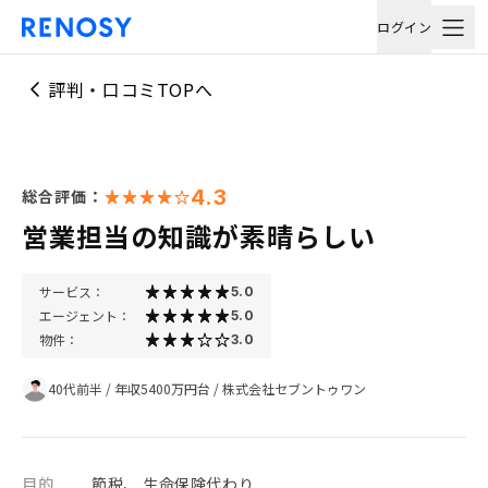
ログイン
評判・口コミTOPへ
4.3
総合評価：
営業担当の知識が素晴らしい
サービス：
5.0
エージェント：
5.0
物件：
3.0
40代前半
/
年収5400万円台
/
株式会社セブントゥワン
目的
節税、 生命保険代わり