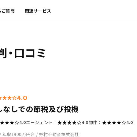
るご質問
関連サービス
判・口コミ
4.0
しなしでの節税及び投機
エージェント：
物件：
4.0
4.0
4.0
/
年収1900万円台
/
野村不動産株式会社