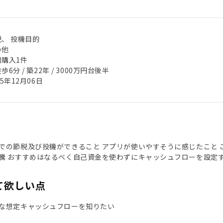
税、 投機目的
の他
回購入1件
歩6分 / 築22年 / 3000万円台後半
25年12月06日
での節税及び投機ができること アプリが使いやすそうに感じたこと 
騰 おすすめはなるべく自己資金を使わずにキャッシュフローを設定
て欲しい点
な想定キャッシュフローを知りたい