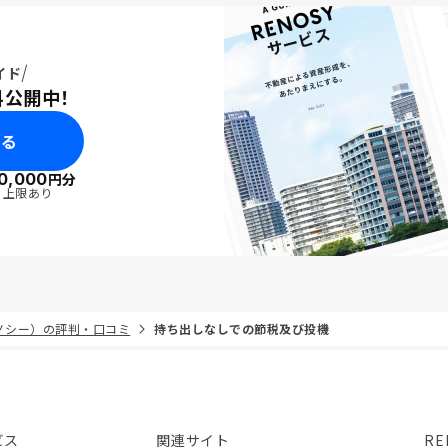
イド
料公開中！
みる
0,000
円分
・上限あり
リノシー）の評判・口コミ
持ち出しなしでの節税及び投機
ビス
関連サイト
RE