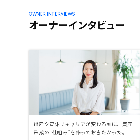
りイメージしやすい形で説明してい
ただければ、さらに購買意欲は高ま
OWNER INTERVIEWS
るのかな、とも思いますが、そもそ
オーナーインタビュー
もじっくり考えて決める投資ではな
いのかもしれませんし、初心者の私
には分かりません。今後、担当の方
にいつでも相談にのっていただける
環境が維持されれば、おのずと、さ
らにもう一軒、というマインドにな
っていくのではないかと思います。
出産や育休でキャリアが変わる前に、資産
形成の“仕組み”を作っておきたかった。