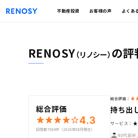
不動産投資
お客様の声
よくあ
RENOSY
の評
（リノシー）
総合評価：
総合評価
持ち出
4.3
サービス：
回答数7084件（2026年08月現在）
40代前半