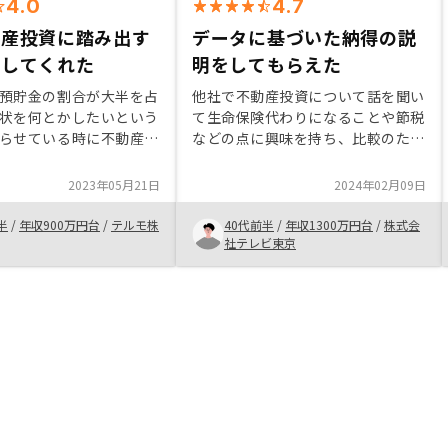
4.0
4.7
動産投資に踏み出す
データに基づいた納得の説
をしてくれた
明をしてもらえた
預貯金の割合が大半を占
他社で不動産投資について話を聞い
状を何とかしたいという
て生命保険代わりになることや節税
らせている時に不動産投
などの点に興味を持ち、比較のため
持ちました。最初は不安
にRENOSYでも話を聞きました。
慎重に考えてばかりでし
最初から比較の為だとお伝えしまし
2023年05月21日
2024年02月09日
OSYの担当の方が1つ1
たが、一切嫌な顔もせず誠実に対応
問に応えていただき、1
して頂けました。 不動産なので物
半
/
年収900万円台
/
テルモ株
40代前半
/
年収1300万円台
/
株式会
す事ができました。不動
件価値の値下がりなど不安な点もあ
社テレビ東京
らず、資産運用について
りましたが、1つ1つデータをもと
相談にのっていただけま
に論理的に説明してもらえたので不
ずはお話だけでも聞いて
安を取り除くことができました。
けると良いのではないか
面談もオンラインで行えたのでスケ
。
ジュール調整もしやすく非常に助か
りました。