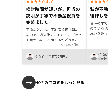
3.7
検討時間が短いが、担当の
私が不
説明が丁寧で不動産投資を
後押し
始めました
資産の中で
めている現
正直なところ、不動産投資は初めて
思いをめぐ
なので、購入後のこれから、「買っ
資に興味を
て良かった」と思えるかどうか、結
な事が多く
果が分かると思います。説明を聞く
2020年06月03日
たが、REN
限り、考え得るリスクを考慮しても
つ丁寧に疑
40代前
賢明な選択かな、と感じました。担
40代前半
/
年収700万円台
歩を踏みだ
式会社
当の方の確信に満ちた雰囲気や熱意
産投資に限
は、「この方のセールスを信じてみ
広く真摯に
よう。これからも頼ってみたい。」
すので、ま
と思わせるものでした。物件は動き
みていただ
が早く、「ゆっくり考える時間がな
40代の口コミをもっと見る
と思います
い」と感じたのが本音です。決めて
から、後になって疑問点が複数湧き
上がってくることも。一度も物件を
見ることなく決めることになります
ので、その物件について、出来る限