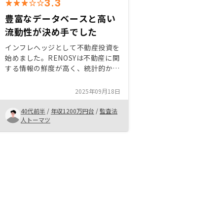
3.3
豊富なデータベースと高い
流動性が決め手でした
インフレヘッジとして不動産投資を
始めました。RENOSYは不動産に関
する情報の鮮度が高く、統計的かつ
データ分析に優れていると感じまし
た。その結果扱う物件はどれも流動
2025年09月18日
性が高いと感じたため購入に至りま
した。投資のシミュレーション表が
40代前半
/
年収1200万円台
/
監査法
分かりづらいため、もう少し工夫し
人トーマツ
たほうが良いと思います。投資は幾
つかの変数や前提かあり、これらが
変動すれば収益の結果は変動しま
す。そのため、シミュレーションが
しやすいようにEXCELの計算式込
みでご提供いただきたいです。今
回、購入にあたりPDFでのシミュレ
ーション表をいただいたため、
EXCELでのご提供をお願いしたと