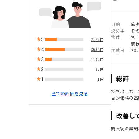
目的
節
決め手
そ
物件
初
5
2172件
駅徒
4
3634件
掲載日
20
3
1192件
2
85件
総評
1
1件
持ち出しなし
全ての評価を見る
ョン価格の高
改善し
購入後の詳細