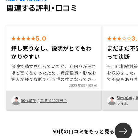
関連する評判・口コミ
5.0
3
押し売りなし、説明がとてもわ
まだまだ不
かりやすい
って決断
保険で積立を行っていたが、利回りがそれ
今回は相続対
ほど高くなかったため、資産投資・形成を
を決めました。
個人が様々な形で行う世の中になってきて
で不安もあり
いることを踏まえて、解約して返戻金をも
2022年09月02日
許容範囲であ
とに別の形での資産形成を検討することに
た。 生命保険
50代前半
/
した。不動産投資以外は検討していない
るので購入を
50代前半
/
年収1000万円台
ライム
が、話を聞いた結果信頼して任せてみよう
おもいます。
という気持ちになった。リスクを含めて説
明がわかりやすかった点、押し売りするよ
うなところがなかった点を評価していま
50代の口コミをもっと見る
す。