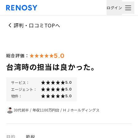
ログイン
評判・口コミTOPへ
5.0
総合評価：
台湾時の担当は良かった。
サービス：
5.0
エージェント：
5.0
物件：
5.0
30代前半
/
年収1100万円台
/
ＨＪホールディングス
目的
節税