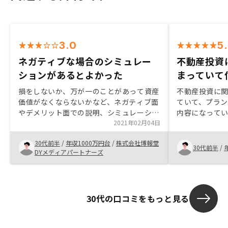
3.0
5
ネガティブな場合のシミュレー
不動産投資
ションがあるとよかった
まっていて
損をしないか、万が一のことがあって資産
不動産投資に
価値がなくならないかなど、ネガティブ面
ていて、プラ
やデメリット面での説明、シミュレーショ
内容になって
ンが欲しかった損をしないか、万が一のこ
2021年02月04日
安があったが
とがあって資産価値がなくならないかな
ろいろ兼ね合
30代前半
/
年収1000万円台
/
株式会社博報堂
ど、ネガティブ面やデメリット面での説
ないと思いま
30代前半
/
DYメディアパートナーズ
明、シミュレーションが欲しかった
がかなりあって
れる。少しで
います。
30代の口コミをもっと見る