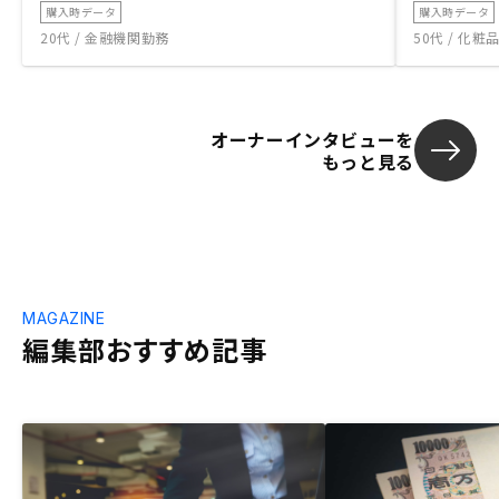
購入時データ
購入時データ
20代 / 金融機関勤務
50代 / 化
オーナーインタビューを
もっと見る
MAGAZINE
編集部おすすめ記事