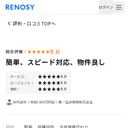
ログイン
評判・口コミTOPへ
5.0
総合評価：
簡単、スピード対応、物件良し
サービス：
5.0
エージェント：
5.0
物件：
5.0
40代前半
/
年収1400万円台
/
第一生命保険株式会社
目的
節税、 投機目的、 生命保険代わり