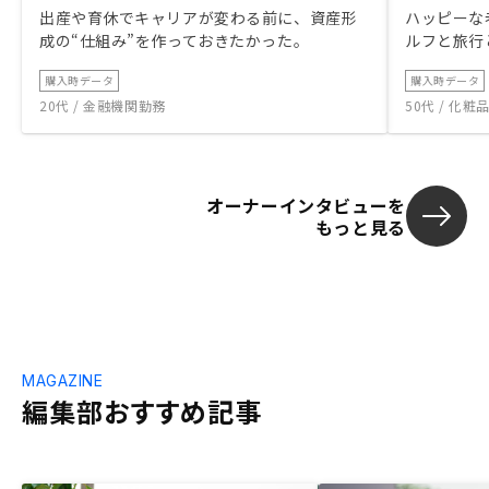
出産や育休でキャリアが変わる前に、資産形
ハッピーな
成の“仕組み”を作っておきたかった。
ルフと旅行
購入時データ
購入時データ
20代 / 金融機関勤務
50代 / 化
オーナーインタビューを
もっと見る
MAGAZINE
編集部おすすめ記事