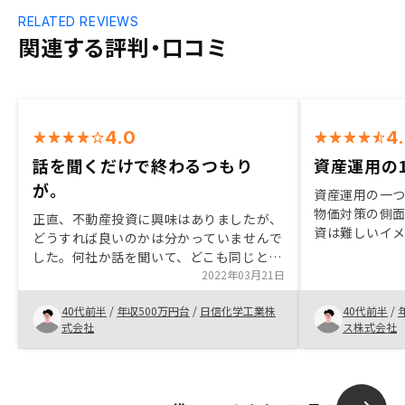
RELATED REVIEWS
関連する評判・口コミ
4.0
4
話を聞くだけで終わるつもり
資産運用の
が。
資産運用の一つ
物価対策の側面
正直、不動産投資に興味はありましたが、
資は難しいイ
どうすれば良いのかは分かっていませんで
一括管理がで
した。何社か話を聞いて、どこも同じとは
せることがで
思いましたが、一番真剣にプランを提案し
2022年03月21日
るなら非常に
ていただき、不安な点にも真摯に回答して
40代前半
/
年収500万円台
/
日信化学工業株
40代前半
/
もらったので購入に至りました。
式会社
ス株式会社