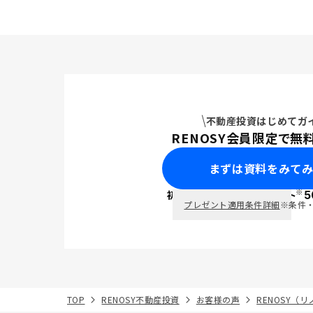
不動産投資はじめてガ
RENOSY会員限定で無
まずは資料をみて
※
初回面談で
ポイント
5
PayPay
プレゼント適用条件詳細
※条件
TOP
RENOSY不動産投資
お客様の声
RENOSY（