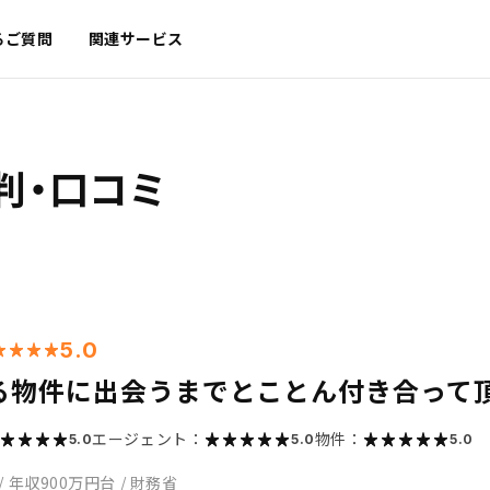
るご質問
関連サービス
判・口コミ
5.0
る物件に出会うまでとことん付き合って
エージェント：
物件：
5.0
5.0
5.0
/
年収900万円台
/
財務省