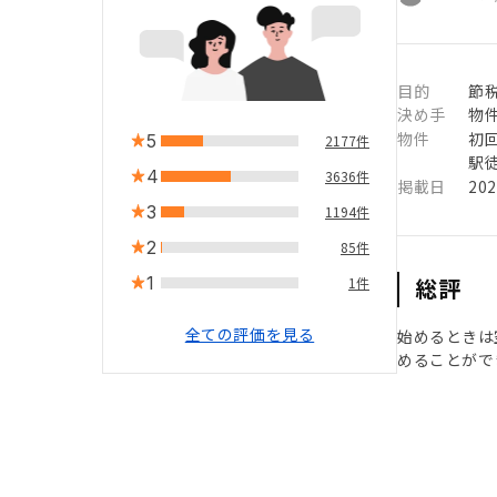
目的
節
決め手
物
物件
初
5
2177件
駅徒
4
3636件
掲載日
20
3
1194件
2
85件
1
総評
1件
全ての評価を見る
始めるときは
めることがで