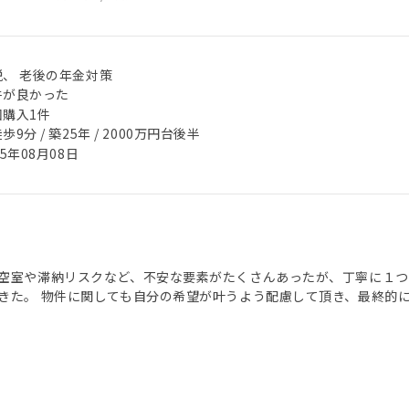
税、 老後の年金対策
件が良かった
回購入1件
歩9分 / 築25年 / 2000万円台後半
25年08月08日
空室や滞納リスクなど、不安な要素がたくさんあったが、丁寧に１つ
きた。 物件に関しても自分の希望が叶うよう配慮して頂き、最終的