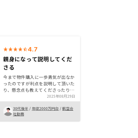
4.7
親身になって説明してくだ
さる
今まで物件購入に一歩勇気が出なか
ったのですが利点を説明して頂いた
り、懸念点も教えてくださったり、
ご丁寧にたくさんフォローして頂き
2025年08月29日
すぐに決めることができました。
30代後半
/
年収2000万円台
/
航空会
これを機にまたぜひ宜しくお願いし
社勤務
ます！