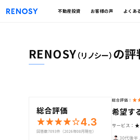
不動産投資
お客様の声
よくあ
RENOSY
の評
（リノシー）
総合評価：
総合評価
希望す
4.3
サービス：
回答数7093件（2026年08月現在）
30代後半