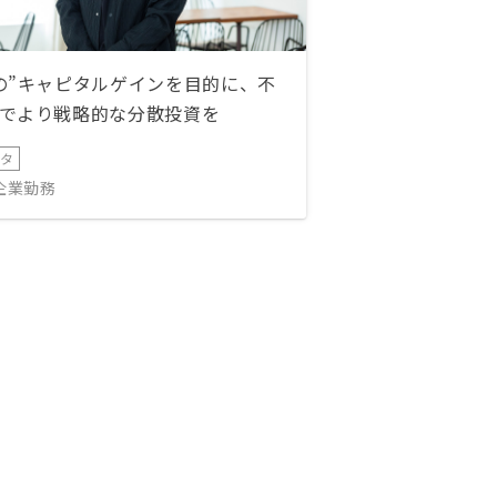
の”キャピタルゲインを目的に、不
でより戦略的な分散投資を
ータ
IT企業勤務