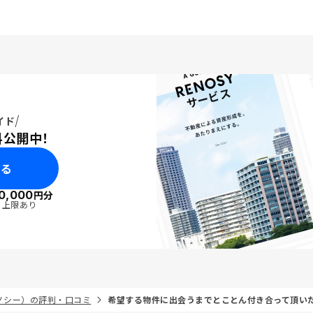
イド
料公開中！
みる
0,000
円分
・上限あり
リノシー）の評判・口コミ
希望する物件に出会うまでとことん付き合って頂い