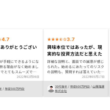
4.7
3.7
はありがとうござい
興味本位ではあったが、現
実的な投資方法だと思えた
が手軽にできるようにな
詳細な説明と、面談での誠意が感じ
断る理由がなく始めまし
られた。始めるにあたってのリスク
までとてもスムーズで購
の説明も、質問すれば答えていただ
う実感があまりないので
2022年02月06日
けたのは良かったです。今後パート
2022年05月17日
ートがしっかりしている
ナーとしての信頼度が増せば、追加
30代後半
/
年収600万円台
/
山陽海運
分が何をすればいいのか
の投資にも積極的になれるとおもい
半
/
年収500万円台
株式会社
すくなっていて助かりま
ます。不動産投資のリスクを合わせ
の方も親切なので、ぜひ
て営業説明に重々加えていただけれ
れることをお勧めしま
ば友人にも展開しやすくなります。