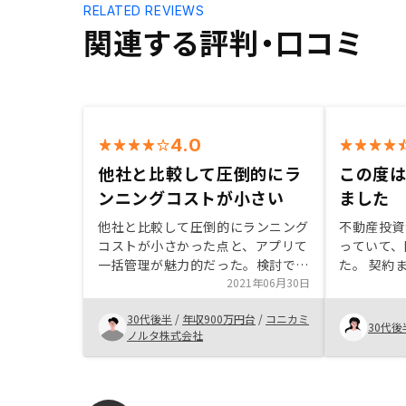
RELATED REVIEWS
関連する評判・口コミ
4.0
他社と比較して圧倒的にラ
この度
ンニングコストが小さい
ました
他社と比較して圧倒的にランニング
不動産投資
コストが小さかった点と、アプリて
っていて、
一括管理が魅力的だった。検討でき
た。 契約
る物件数が少ない。担当から3,4紹
2021年06月30日
入したとい
介頂けるが、もっと物件を確認して
すが、サポ
30代後半
/
年収900万円台
/
コニカミ
から購入できたら良いと思った。物
ので、次自
30代後
ノルタ株式会社
件一覧など担当の紹介によらず随時
が分かりや
確認できたらなおよし。
す。 営業
お話を聞か
す。