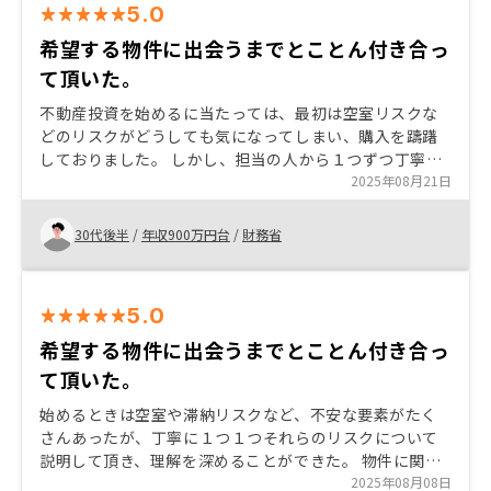
5.0
希望する物件に出会うまでとことん付き合っ
て頂いた。
不動産投資を始めるに当たっては、最初は空室リスクな
どのリスクがどうしても気になってしまい、購入を躊躇
しておりました。 しかし、担当の人から１つずつ丁寧に
リスクについて説明して頂き、納得した上で安心して始
2025年08月21日
められることができました。
30代後半
/
年収900万円台
/
財務省
5.0
希望する物件に出会うまでとことん付き合っ
て頂いた。
始めるときは空室や滞納リスクなど、不安な要素がたく
さんあったが、丁寧に１つ１つそれらのリスクについて
説明して頂き、理解を深めることができた。 物件に関し
ても自分の希望が叶うよう配慮して頂き、最終的に３部
2025年08月08日