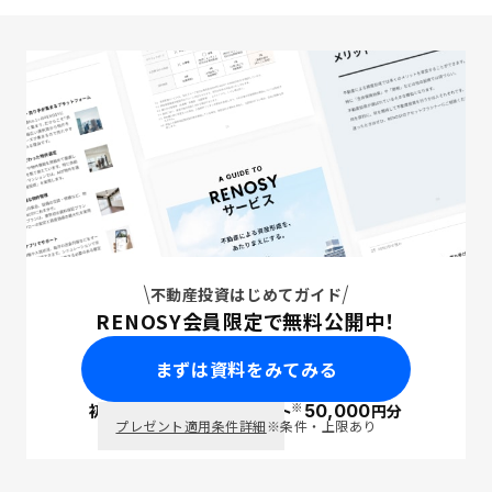
不動産投資はじめてガイド
RENOSY会員限定で無料公開中！
まずは資料をみてみる
※
初回面談で
ポイント
50,000
円分
PayPay
プレゼント適用条件詳細
※条件・上限あり