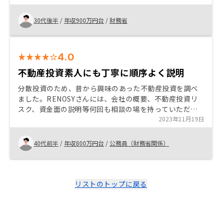
屋購入することができて感謝している。
30代後半
/
年収900万円台
/
財務省
4.0
不動産投資素人にも丁寧に順序よく説明
分散投資のため、昔から興味のあった不動産投資を調べ
ました。RENOSYさんには、会社の概要、不動産投資リ
スク、資金面の説明等何回も相談の場を持っていただけ
ました。そうした、一歩一歩丁寧な対応が購入の決め手
2023年11月19日
になったと思います。 私もですが不動産投資素人の方が
ほとんどだと思いますので納得した上で購入を決めるの
40代前半
/
年収800万円台
/
公務員（財務省関係）
が良いかと思います。 丁寧な対応のあまり、時にハッキ
リと言ってくれない時があったことは不安に感じました
ので改善してほしいです。
リストのトップに戻る