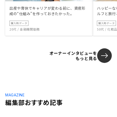
出産や育休でキャリアが変わる前に、資産形
ハッピーな
成の“仕組み”を作っておきたかった。
ルフと旅行
購入時データ
購入時データ
20代 / 金融機関勤務
50代 / 化
オーナーインタビューを
もっと見る
MAGAZINE
編集部おすすめ記事