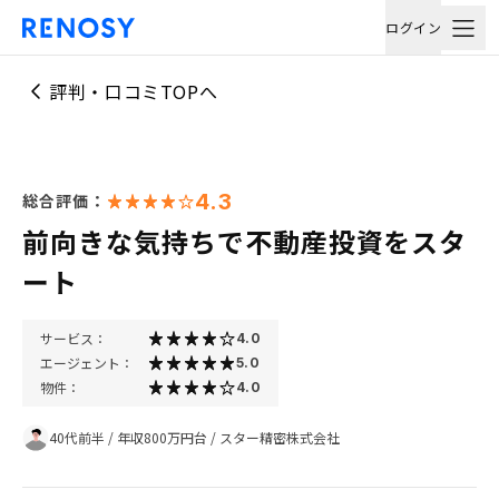
ログイン
評判・口コミTOPへ
4.3
総合評価：
前向きな気持ちで不動産投資をスタ
ート
サービス：
4.0
エージェント：
5.0
物件：
4.0
40代前半
/
年収800万円台
/
スター精密株式会社