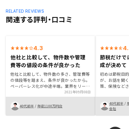
RELATED REVIEWS
関連する評判・口コミ
4.3
4
他社と比較して、物件数や管理
節税だけで
費等の値段の条件が良かった
成が決めて
他社と比較して、物件数の多さ、管理費等
初めは節税目
の値段等を踏まえ、条件が良かったから。
が、お話を聞
ペーパーレス化が中途半端。業界をリード
策、保険など
してもっと進めてほしい。
2021年09月08日
き購入に至りま
担当の方がし
40代前半
/
よりスムーズ
40代前半
/
年収1100万円台
会社