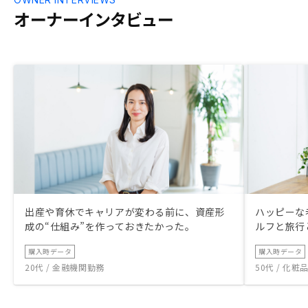
オーナーインタビュー
出産や育休でキャリアが変わる前に、資産形
ハッピーな
成の“仕組み”を作っておきたかった。
ルフと旅行
購入時データ
購入時データ
20代 / 金融機関勤務
50代 / 化