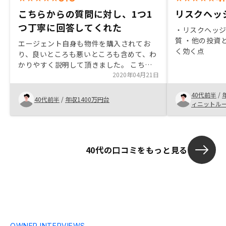
こちらからの質問に対し、1つ1
リスクヘッ
つ丁寧に回答してくれた
・リスクヘッジ
質 ・他の投資
エージェント自身も物件を購入されてお
く効く点
り、良いところも悪いところも含めて、わ
かりやすく説明して頂きました。 こちら
からの質問に対しても、ひとつひとつ丁寧
2020年04月21日
にわかりやすく回答頂き、信用することが
40代前半
/
できました。手続きの時もお伝えさせて頂
40代前半
/
年収1400万円台
ィニットル
きましたが、捺印箇所や署名箇所がとても
多かったので、少しでも簡素化でき、手続
き時間を短縮する事ができればもっと良い
のではないかと思います。
40代の口コミをもっと見る
OWNER INTERVIEWS