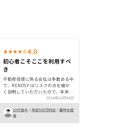
4.0
初心者こそここを利用すべ
き
不動産投資に係る会社は多数ある中
で、RENOSY はリスクの点を細か
く説明していただいたので、本来の
メリットデメリットをしっかりと学
2024年10月06日
んでから投資に踏み切ることができ
20代後半
/
年収500万円台
/
農林水産
ました。不動産投資について知識0
省
の状態で初めてお話を伺った際は何
がわからないかわからない中、他の
顧客や自分と同じくらいの収入の方