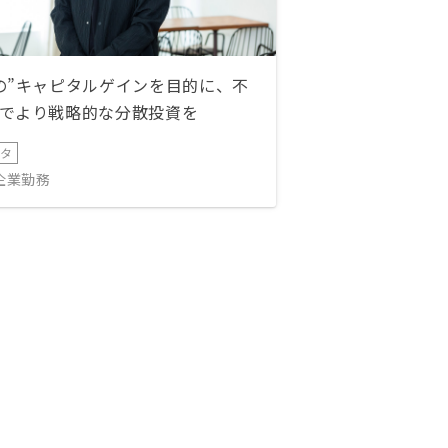
の”キャピタルゲインを目的に、不
でより戦略的な分散投資を
ータ
IT企業勤務