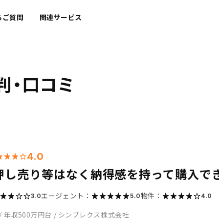
るご質問
関連サービス
判・口コミ
4.0
押し売り等はなく納得感を持って購入で
エージェント：
物件：
3.0
5.0
4.0
/
年収500万円台
/
シンプレクス株式会社