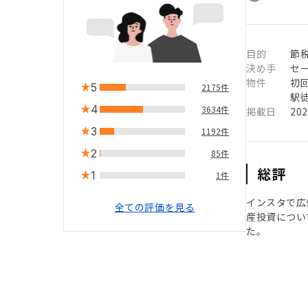
目的
節
決め手
セ
物件
初
5
2175件
駅徒
4
3634件
掲載日
20
3
1192件
2
85件
総評
1
1件
インスタで広
全ての評価を見る
産投資につい
た。