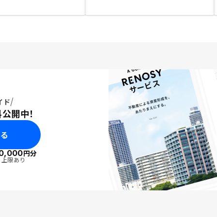
イド
料公開中！
みる
0,000
円分
・上限あり