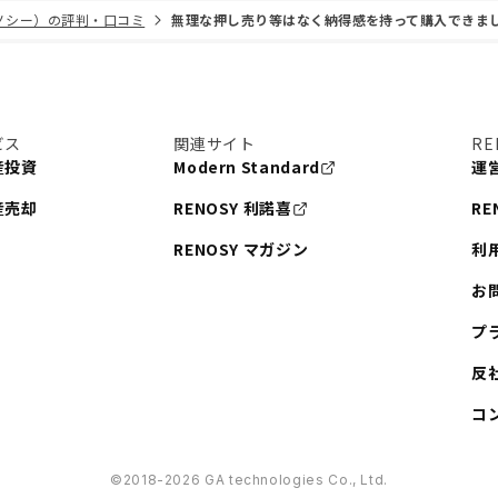
リノシー）の評判・口コミ
無理な押し売り等はなく納得感を持って購入できま
ビス
関連サイト
RE
産投資
Modern Standard
運
産売却
RENOSY 利諾喜
RE
RENOSY マガジン
利
お
プ
反
コ
©︎2018-2026 GA technologies Co., Ltd.