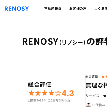
不動産投資
お客様の声
よくあ
RENOSY
の評
（リノシー）
総合評価：
総合評価
無理な
4.3
サービス：
回答数7087件（2026年08月現在）
20代後半