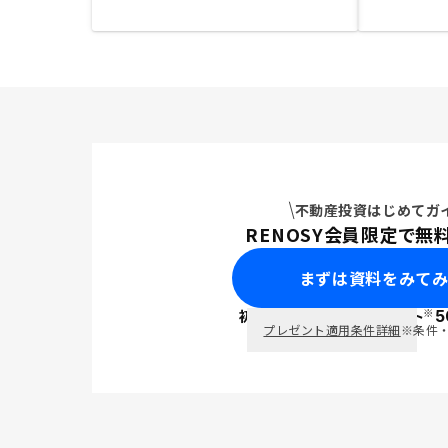
不動産投資はじめてガ
RENOSY会員限定で無
まずは資料をみて
※
初回面談で
ポイント
5
PayPay
プレゼント適用条件詳細
※条件