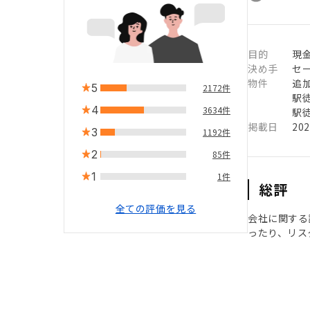
目的
現
決め手
セ
物件
追
5
2172件
駅徒
4
3634件
駅徒
掲載日
20
3
1192件
2
85件
1
1件
総評
全ての評価を見る
会社に関する
ったり、リス