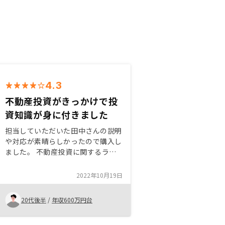
4.3
不動産投資がきっかけで投
資知識が身に付きました
担当していただいた田中さんの説明
や対応が素晴らしかったので購入し
ました。 不動産投資に関するラン
ニングコストや将来のリターンなど
がわかりやすかったので、不安なく
2022年10月19日
購入することが出来ました。 また
オンラインやアプリで不動産管理出
20代後半
/
年収600万円台
来るのも魅力でした。他社と比較し
て管理費が高い