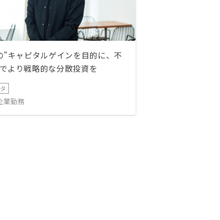
の”キャピタルゲインを目的に、不
でより戦略的な分散投資を
ータ
IT企業勤務