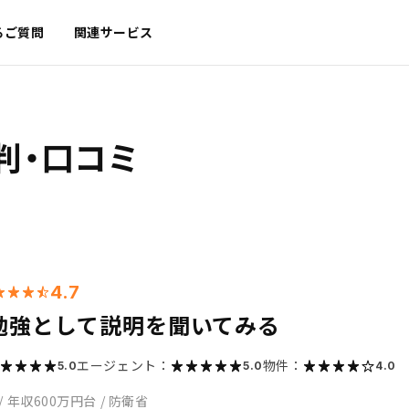
るご質問
関連サービス
判・口コミ
4.7
勉強として説明を聞いてみる
エージェント：
物件：
5.0
5.0
4.0
/
年収600万円台
/
防衛省