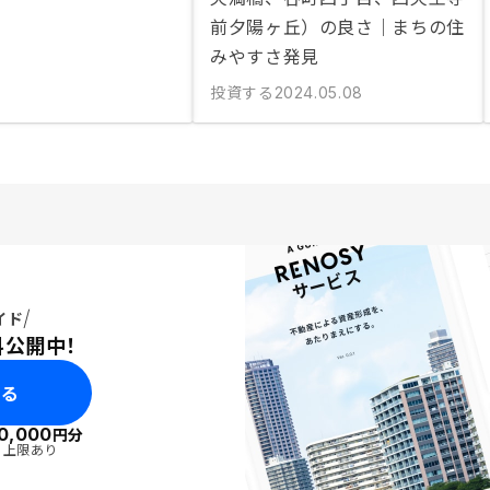
前夕陽ヶ丘）の良さ｜まちの住
みやすさ発見
投資する
2024.05.08
イド
料公開中！
みる
0,000
円分
・上限あり