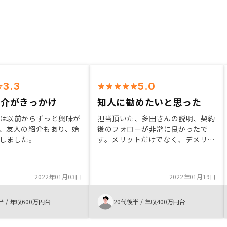
3.3
5.0
紹介がきっかけ
知人に勧めたいと思った
は以前からずっと興味が
担当頂いた、多田さんの説明、契約
、友人の紹介もあり、始
後のフォローが非常に良かったで
しました。
す。メリットだけでなく、デメリッ
トもしっかり開示頂き、またそのデ
メリットを補填するようなプランが
あり契約させて頂きました。アプリ
2022年01月03日
2022年01月19日
で物件を常に管理できる事も、今の
時代にあっており良いと思いまし
半
/
年収600万円台
20代後半
/
年収400万円台
た。上記内容を知人に勧めたいと思
いました。