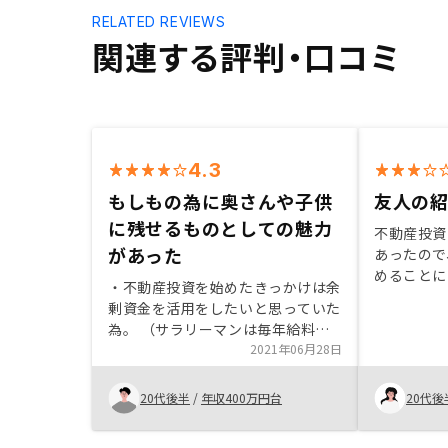
RELATED REVIEWS
関連する評判・口コミ
4.3
もしもの為に奥さんや子供
友人の
に残せるものとしての魅力
不動産投資
があった
あったので
めることに
・不動産投資を始めたきっかけは余
剰資金を活用をしたいと思っていた
為。 （サラリーマンは毎年給料が
上がる為、上がった分何か運用関係
2021年06月28日
に費やしたかった。1年目は保険と
確定拠出年金。2年目は持株会社と
20代後半
/
年収400万円台
20代後
投資信託。3年目で不動産投資と考
えて動いていた。金銭感覚崩壊して