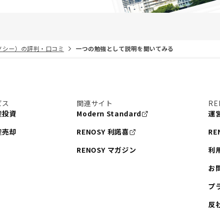
リノシー）の評判・口コミ
一つの勉強として説明を聞いてみる
ビス
関連サイト
RE
産投資
Modern Standard
運
産売却
RENOSY 利諾喜
RE
RENOSY マガジン
利
お
プ
反