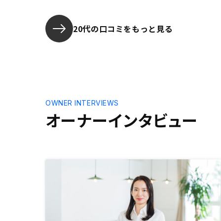
しまうのも避けたかった。） ・
「投資」と言う観点で購入を考えて
いたが、「万が一何かあった時に、
20代の口コミをもっと見る
奥さんや子供に残せるもの」として
の側面があることも商品性の魅力だ
と感じた。
OWNER INTERVIEWS
オーナーインタビュー