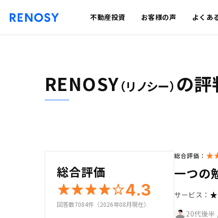
不動産投資
お客様の声
よくあ
RENOSY
の評
（リノシー）
総合評価：
総合評価
一つの
4.3
サービス：
回答数7084件（2026年08月現在）
20代後半