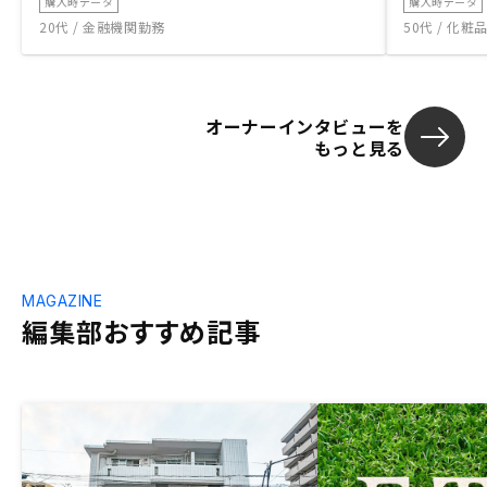
購入時データ
購入時データ
20代 / 金融機関勤務
50代 / 化
オーナーインタビューを
もっと見る
MAGAZINE
編集部おすすめ記事