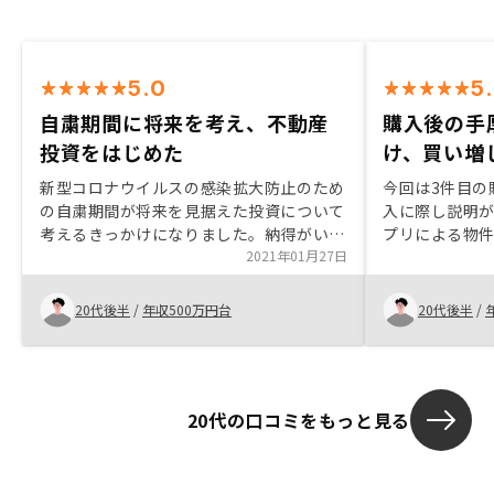
5.0
5
自粛期間に将来を考え、不動産
購入後の手
投資をはじめた
け、買い増
新型コロナウイルスの感染拡大防止のため
今回は3件目の
の自粛期間が将来を見据えた投資について
入に際し説明
考えるきっかけになりました。納得がいく
プリによる物
まで不動産投資のメリットとリスクについ
2021年01月27日
当者による確
てご説明いただき、良い物件にご縁があっ
といった点か
たので購入に至りました。
ーンの与信枠が
20代後半
/
年収500万円台
20代後半
/
予定です。
20代の口コミをもっと見る