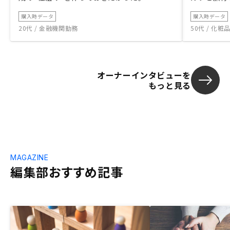
購入時データ
購入時データ
20代 / 金融機関勤務
50代 / 化
オーナーインタビューを
もっと見る
MAGAZINE
編集部おすすめ記事