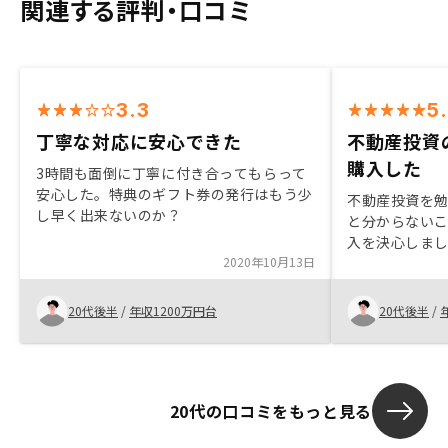
関連する評判・口コミ
3.3
5
丁寧な対応に安心できた
不動産投資
購入した
3時間も面倒に丁寧に付き合ってもらって
安心した。特典のギフト券の発行はもう少
不動産投資を
し早く出来ないのか？
と分からない
入を決心しま
2020年10月13日
でも丁寧に教
く手続き出来
入後に初めて
20代後半
/
年収1200万円台
20代後半
/
つでも確認す
勉強するのに
見やすいため
しやすいなと
20代の口コミをもっと見る