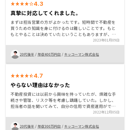
4.3
真摯に対応してくれました。
まずは担当営業の方がよかったです。短時間で不動産を
買うための知識を身に付けるのは難しいことです。もと
もとやることは決めていたということもありますが、決
断の決め手となったのは営業の方がどんな人かという部
2023年01月09日
分が私の中で判断の大部分を占めました。
20代後半
/
年収400万円台
/
キッコーマン株式会社
4.7
やらない理由はなかった
不動産投資には以前から興味を持っていたが、煩雑な手
続きや管理、リスク等を考慮し躊躇していた。しかし、
担当者の話を聞いてみて、自分の信用で資産運用ができ
ること、サポートが充実していること、担当者のリスク
2022年12月05日
に関する説明が分かりやすかったことから、始めない理
由を見つける方が難しくなっていった。条件に当てはま
20代後半
/
年収300万円台
/
キッコーマン株式会社