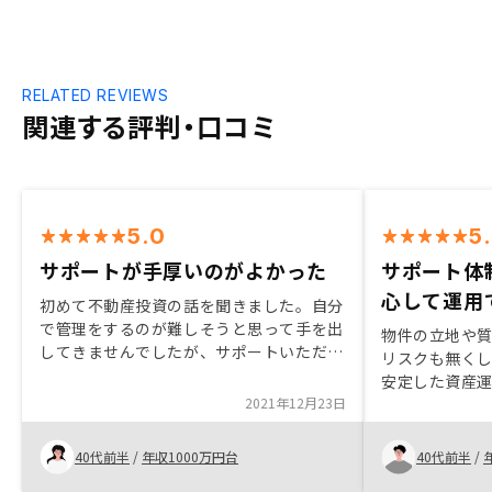
RELATED REVIEWS
関連する評判・口コミ
5.0
5
サポートが手厚いのがよかった
サポート体
心して運用
初めて不動産投資の話を聞きました。自分
で管理をするのが難しそうと思って手を出
物件の立地や
してきませんでしたが、サポートいただけ
リスクも無く
ることが多く私でもできそうだなと思いま
安定した資産運
した。
2021年12月23日
るリスクにつ
点。 契約まで
ズに契約できた
40代前半
/
年収1000万円台
40代前半
/
よくわかりや