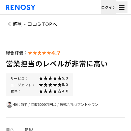
ログイン
評判・口コミTOPへ
4.7
総合評価：
営業担当のレベルが非常に高い
サービス：
5.0
エージェント：
5.0
物件：
4.0
40代前半
/
年収6000万円台
/
株式会社セブントゥワン
目的
節税