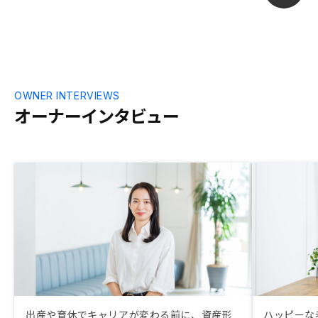
しい身としては安心でした。月々の持ち出
し分が発生するが、大部分補償があること
をアピールすると良いなと感じました。
OWNER INTERVIEWS
オーナーインタビュー
出産や育休でキャリアが変わる前に、資産形
ハッピーな