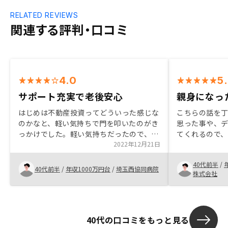
RELATED REVIEWS
関連する評判・口コミ
4.0
5
サポート充実で老後安心
親身になっ
はじめは不動産投資ってどういった感じな
こちらの話を
のかなと、軽い気持ちで門を叩いたのがき
思った事や、
っかけでした。軽い気持ちだったので、始
てくれるので
めの面談では、何て素晴らしい話しなんだ
2022年12月21日
れる。押し付
ろうと思ったのが、素直な気持ちです。
を尊重してく
40代前半
/
それから面談を重ねるうちに、老後の資金
た、日程の調
40代前半
/
年収1000万円台
/
埼玉西協同病院
株式会社
を安定した形にしたくなりました。この気
てもらえたの
持ちが購入至った経緯です。 手続き等
は、詳しく説明していただけるので、その
点に関しては素晴らしいと思います。 空
40代の口コミをもっと見る
室補償等任せっぱなしで大丈夫な点も、忙