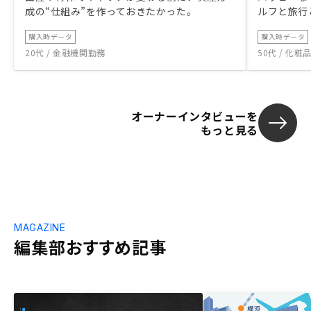
成の“仕組み”を作っておきたかった。
ルフと旅行
購入時データ
購入時データ
20代 / 金融機関勤務
50代 / 化
オーナーインタビューを
もっと見る
MAGAZINE
編集部おすすめ記事