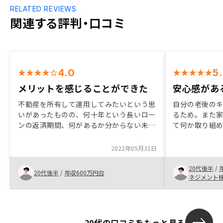
RELATED REVIEWS
関連する評判・口コミ
4.0
5
メリットを感じることができた
安心感があ
不動産を所有して運用してみたいという思
自分の老後の
いがあったものの、何十年という長いロー
るため。また
ンの返済期間、何があるか分からない未来
て何か取り組
について、毎月の支払いやマーケット状況
り合いが担当
について不安を抱えていた。また、実際に
金利、低成長
2022年05月31日
どうすれば不動産が手に入るのか、どのよ
る投資として
うに運用していけば良いのか具体的に分か
自らの与信を
20代後半
/
20代後半
/
年収600万円台
っておらず行動に移すことができずにい
ネジメント
た。そういう状況の矢先、古塩が会社、不
動産、契約のことを一生懸命説明してくれ
て、信頼できると思ったから購入を決断し
た。
20代の口コミをもっと見る