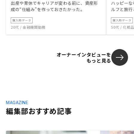
出産や育休でキャリアが変わる前に、資産形
ハッピーな
成の“仕組み”を作っておきたかった。
ルフと旅行
購入時データ
購入時データ
20代 / 金融機関勤務
50代 / 化
オーナーインタビューを
もっと見る
MAGAZINE
編集部おすすめ記事