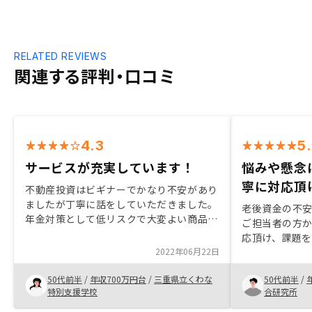
RELATED REVIEWS
関連する評判・口コミ
4.3
5
サービスが充実しています！
悩みや懸念
寧に対応頂
不動産投資はビギナーでかなり不安があり
ましたが丁寧に話をしていただきました。
老後資金の不
年金対策として低リスクで大変よい商品で
ご担当者の方
あると勧めていただきました。契約まで不
応頂け、課題
安に思っている事を解消していただき安心
2022年06月22日
とが購入の決
してけいできました。
くなるが株や
50代前半
/
年収700万円台
/
三重県立くわな
50代前半
/
きくないので
特別支援学校
合研究所
出来れば安定
のではないか