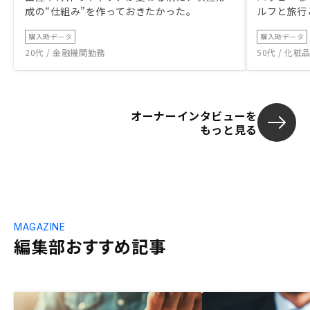
成の“仕組み”を作っておきたかった。
ルフと旅行
購入時データ
購入時データ
20代 / 金融機関勤務
50代 / 化
オーナーインタビューを
もっと見る
MAGAZINE
編集部おすすめ記事