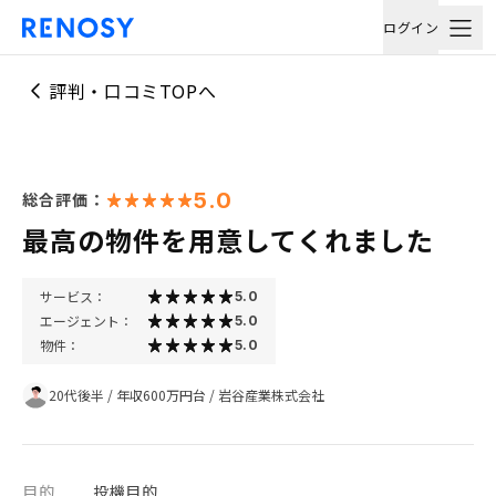
ログイン
評判・口コミTOPへ
5.0
総合評価：
最高の物件を用意してくれました
サービス：
5.0
エージェント：
5.0
物件：
5.0
20代後半
/
年収600万円台
/
岩谷産業株式会社
目的
投機目的