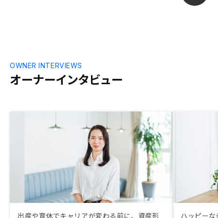
OWNER INTERVIEWS
オーナーインタビュー
出産や育休でキャリアが変わる前に、資産形
ハッピーな