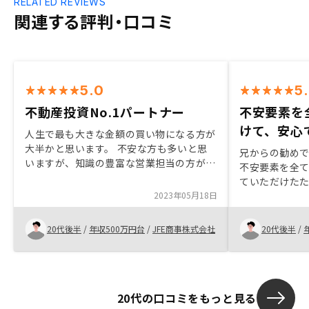
RELATED REVIEWS
関連する評判・口コミ
5.0
5
不動産投資No.1パートナー
不安要素を
けて、安心
人生で最も大きな金額の買い物になる方が
大半かと思います。 不安な方も多いと思
兄からの勧め
いますが、知識の豊富な営業担当の方が不
不安要素を全
安の種を一つずつ消してくれます。100%
ていただけた
利益が出る保証はないですが、投資商品の
2023年05月18日
範囲であるこ
一つとしては確実に優良な商品だと思って
500万円以上
ます。Renosyはその手助けをしてくれる
ないところに
20代後半
/
年収500万円台
/
JFE商事株式会社
20代後半
/
No.1パートナーです。
担当の井毛田
した。
20代の口コミをもっと見る