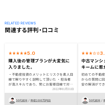
RELATED REVIEWS
関連する評判・口コミ
5.0
3
購入後の管理プランが大変気に
中古マンシ
入りました。
キームに惹
・不動産投資のメリットとリスクを素人目
初めての不動
線で解りやすく説明して頂いた ・担当者
からの質問に
が高スキルであり、常にお客様目線で対応
安の解消がで
頂けるので、常に安心して話を進める事が
2022年01月31日
を許容できる
出来た ・立派で清潔なオフィスでのお話
ームとしては
合いだったので、毎度心地良かった。他社
できる方であ
50代前半
/
年収1000万円台
50代前半
/
で不動産を購入した方々に対しマスタープ
と思います。