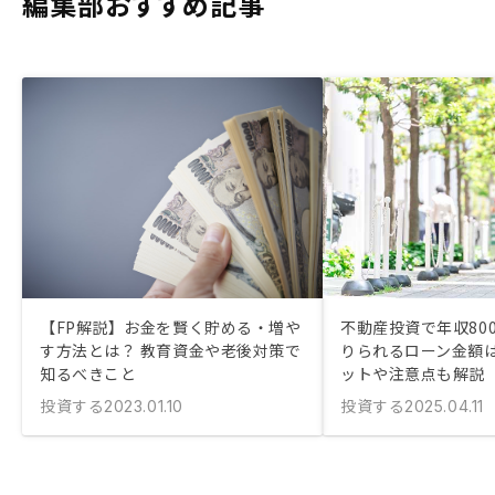
編集部おすすめ記事
【FP解説】お金を賢く貯める・増や
不動産投資で年収80
す方法とは？ 教育資金や老後対策で
りられるローン金額は
知るべきこと
ットや注意点も解説
投資する
投資する
2023.01.10
2025.04.11