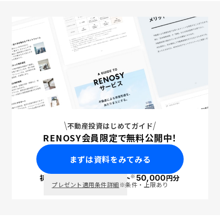
不動産投資はじめてガイド
RENOSY会員限定で無料公開中！
まずは資料をみてみる
※
初回面談で
ポイント
50,000
円分
PayPay
プレゼント適用条件詳細
※条件・上限あり