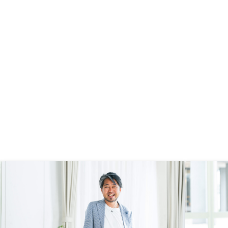
比較
っかり導入している先進的なところ
に価値を感じた。 ・購入・賃貸管
理・売却を全て自社グループで実施
できる点が強みだと思ったセールス
と契約部門？との連携が取れていな
いのか、打ち合わせが始まってから
資料が準備できていないようで再度
打ち合わせが必要になったので、手
間に思った。