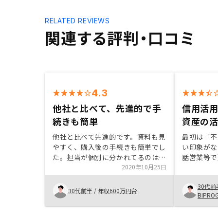
RELATED REVIEWS
関連する評判・口コミ
4.3
他社と比べて、先進的で手
信用活
続きも簡単
資産の
他社と比べて先進的です。資料も見
最初は「不
やすく、購入後の手続きも簡単でし
い印象がな
た。担当が個別に分かれてるのはよ
話営業等で
かかが、情報共有はしといてほしい
2020年10月25日
た。しかし
です。物件管理のシステムは長けて
丁寧に説明
30代前
いるので、営業管理できるとよいと
一つ一つ解
30代前半
/
年収600万円台
BIPR
思います。
を深めるに
であると理