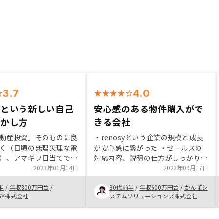
3.7
4.0
用という新しい自己
安心感のある物件購入がで
活かし方
きる会社
動産投資」そのものに良
・renosyという企業の規模と成長
く（日頃の無理矢理な電
が安心感に繋がった ・セールスの
）、アマギフ目当てでし
対応内容、説明の仕方がしっかりし
ながら、担当営業の方に
2023年01月14日
ていたので、安心感に繋がった ・
2023年09月17日
頂き、対話型で疑問点を
月次の支払額が少なくて済んだのが
半
/
年収800万円台
/
30代前半
/
年収600万円台
/
かんぽシ
消することができ、知識
良かった ・数々のグループ会社と
OGY株式会社
ステムソリューションズ株式会社
つれて魅力的な投資商品
連携していること、また、アプリで
解しました。もっと明確
一括管理できるなど最新の技術をし