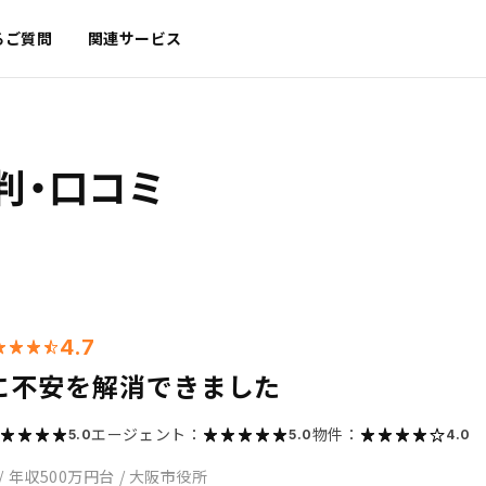
るご質問
関連サービス
判・口コミ
4.7
に不安を解消できました
エージェント：
物件：
5.0
5.0
4.0
/
年収500万円台
/
大阪市役所