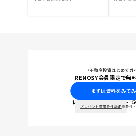
不動産投資はじめてガ
RENOSY会員限定で無
まずは資料をみて
※
初回面談で
ポイント
5
PayPay
プレゼント適用条件詳細
※条件