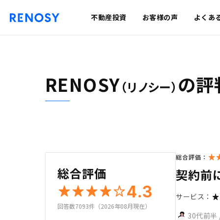
不動産投資
お客様の声
よくあ
RENOSY
の評
（リノシー）
総合評価：
総合評価
契約前
4.3
サービス：
回答数7093件（2026年08月現在）
30代前半