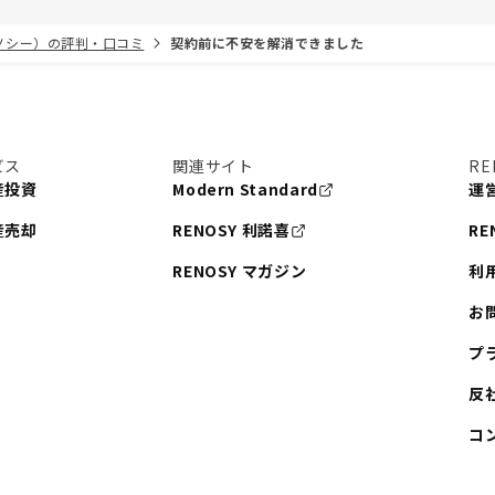
リノシー）の評判・口コミ
契約前に不安を解消できました
ビス
関連サイト
RE
産投資
Modern Standard
運
産売却
RENOSY 利諾喜
RE
RENOSY マガジン
利
お
プ
反
コ