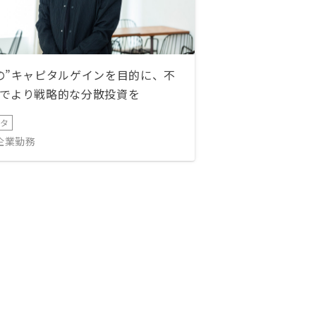
の”キャピタルゲインを目的に、不
でより戦略的な分散投資を
ータ
IT企業勤務