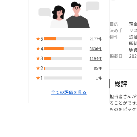
目的
現
決め手
リ
物件
追
5
2177件
駅徒
4
3636件
駅徒
掲載日
20
3
1194件
2
85件
1
1件
総評
全ての評価を見る
担当者さんが
ることができ
ものをピック