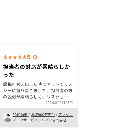
5.0
担当者の対応が素晴らしか
った
節税を考え出した時にネットでリノ
シーに辿り着きました。担当者の方
の説明が素晴らしく、リスクも
NISAと同程度の許容レベルと感じ
2024年09月26日
たため購入を決めました。物件を決
30代前半
/
年収900万円台
/
アマゾン
めた後の手続きも書類サインのため
データサービスジャパン合同会社
に一度リノシー社を訪れただけでそ
の他全てリモートで完結したので非