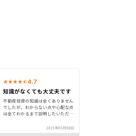
4.7
知識がなくても大丈夫です
不動産投資の知識は全くありません
でしたが、わからない点や心配な点
は全てわかるまで説明したいただく
ことができたので、納得して購入す
ることができました。リスク等も隠
2025年05月08日
さず、しっかり説明したいただけた