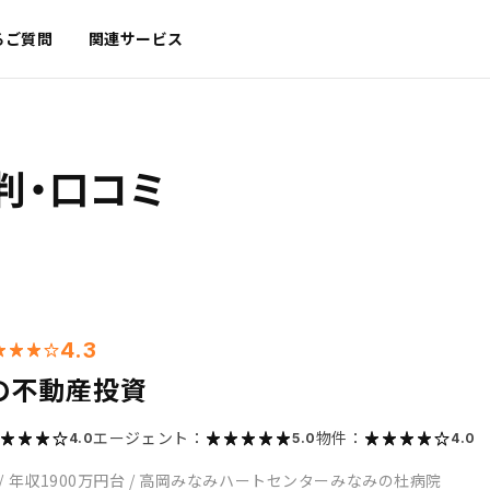
るご質問
関連サービス
判・口コミ
4.3
の不動産投資
エージェント：
物件：
4.0
5.0
4.0
/
年収1900万円台
/
高岡みなみハートセンターみなみの杜病院