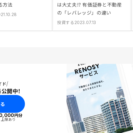
る方法
は大丈夫!? 有価証券と不動産
の「レバレッジ」の違い
21.10.28
投資する
2023.07.13
イド
料公開中！
みる
0,000
円分
・上限あり