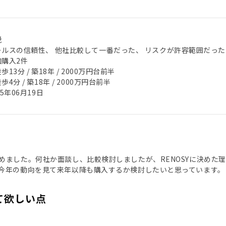
税
ールスの信頼性、 他社比較して一番だった、 リスクが許容範囲だった
加購入2件
歩13分 / 築18年 / 2000万円台前半
歩4分 / 築18年 / 2000万円台前半
25年06月19日
めました。何社か面談し、比較検討しましたが、RENOSYに決めた
今年の動向を見て来年以降も購入するか検討したいと思っています。
て欲しい点