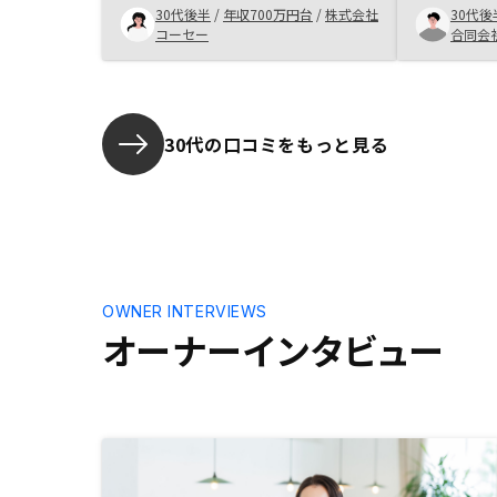
30代後半
/
年収700万円台
/
株式会社
30代後
な物件が節
コーセー
合同会
丁寧に説明
進めること
30代の口コミをもっと見る
OWNER INTERVIEWS
オーナーインタビュー