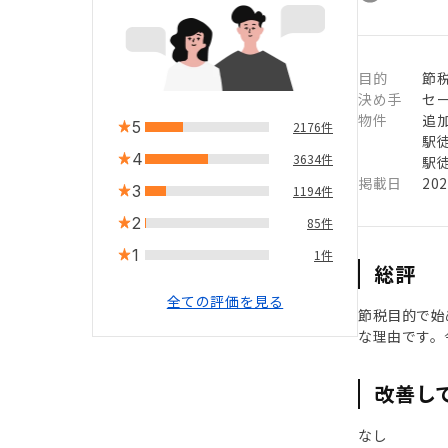
目的
節
決め手
セ
物件
追
5
2176件
駅徒
4
3634件
駅徒
掲載日
20
3
1194件
2
85件
1
1件
総評
全ての評価を見る
節税目的で始
な理由です。
改善し
なし