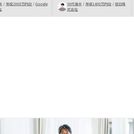
半
/
年収2000万円台
/
Google
30代後半
/
年収1400万円台
/
双日株
税効果が高いのかなども
明も分かりやすかった。 ・物件に
社
式会社
いただけ安心して取引を
ついても、判断基準で分けて提案頂
ができました。
き、検討し易かった。