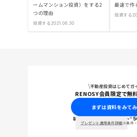
ームマンション投資）をする2
最速で作
つの理由
投資する
20
投資する
2021.06.30
不動産投資はじめてガ
RENOSY会員限定で無
まずは資料をみて
※
初回面談で
ポイント
5
PayPay
プレゼント適用条件詳細
※条件