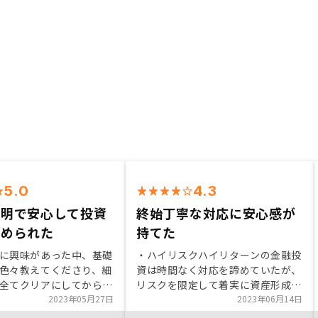
5.0
4.3
説明で安心して投資
終始丁寧な対応に安心感が
きめられた
持てた
に興味があった中、基礎
・ハイリスクハイリターンの金融投
色々教えてくださり、細
資は時間なく対応を諦めていたが、
全てクリアにしてから進
リスクを限定して着実に資産形成で
した。税金対策として不
2023年05月27日
きる不動産投資に魅力を感じた。
2023年06月14日
始めましたが、どのよう
・営業担当の方に信頼感があり、説