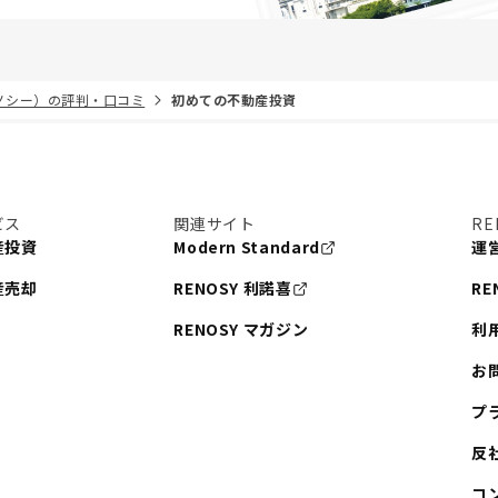
リノシー）の評判・口コミ
初めての不動産投資
ビス
関連サイト
RE
産投資
Modern Standard
運
産売却
RENOSY 利諾喜
RE
RENOSY マガジン
利
お
プ
反
コ