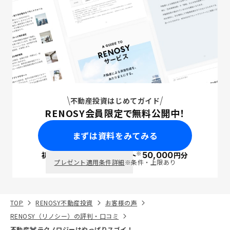
不動産投資はじめてガイド
RENOSY会員限定で無料公開中！
まずは資料をみてみる
※
初回面談で
ポイント
50,000
円分
PayPay
プレゼント適用条件詳細
※条件・上限あり
TOP
RENOSY不動産投資
お客様の声
RENOSY（リノシー）の評判・口コミ
不動産✖️テクノロジーはやっぱりスゴイ！