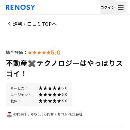
ログイン
評判・口コミTOPへ
5.0
総合評価：
不動産✖️テクノロジーはやっぱりス
ゴイ！
サービス：
5.0
エージェント：
5.0
物件：
5.0
40代前半
/
年収900万円台
/
セコム 株式会社