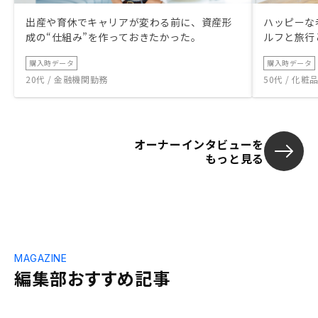
出産や育休でキャリアが変わる前に、資産形
ハッピーな
成の“仕組み”を作っておきたかった。
ルフと旅行
購入時データ
購入時データ
20代 / 金融機関勤務
50代 / 化
オーナーインタビューを
もっと見る
MAGAZINE
編集部おすすめ記事