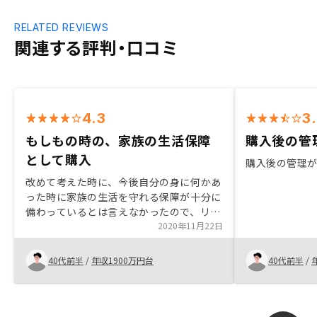
RELATED REVIEWS
関連する評判・口コミ
4.3
3
もしもの時の、家族の生活保障
購入後の管
として購入
購入後の管理
改めて考えた時に、今後自分の身に何かあ
った時に家族の生活を守れる保障が十分に
備わっているとは言えなかったので、リス
クを最小限に抑えて保障を確保できる術と
2020年11月22日
して購入に踏み切りました。後から分かる
追加コストの話などがありました。 関西
40代前半
/
年収1900万円台
40代前半
/
の物件は入居者が退去して新たな入居者が
決まったさいに1ヶ月分の家賃相当額を謝
礼として払わなければいけない、などで
す。 そういったコストに関わる情報は事