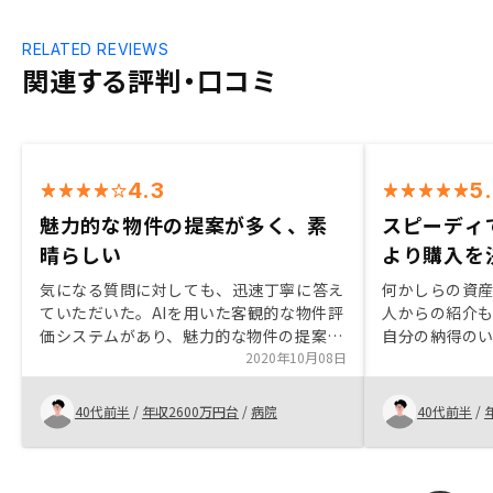
RELATED REVIEWS
関連する評判・口コミ
4.3
5
魅力的な物件の提案が多く、素
スピーディ
晴らしい
より購入を
気になる質問に対しても、迅速丁寧に答え
何かしらの資
ていただいた。AIを用いた客観的な物件評
人からの紹介
価システムがあり、魅力的な物件の提案が
自分の納得の
どんどん出てくるのも素晴らしいと感じ
2020年10月08日
ディーな対応
た。
た。自分の知
ができ有益な
40代前半
/
年収2600万円台
/
病院
40代前半
/
す。