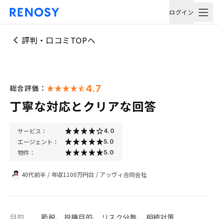
ログイン
評判・口コミTOPへ
4.7
総合評価：
丁寧な対応とクリアな回答
サービス：
4.0
エージェント：
5.0
物件：
5.0
40代前半
/
年収1100万円台
/
アッヴィ合同会社
目的
節税、 投機目的、 リスク分散、 相続対策