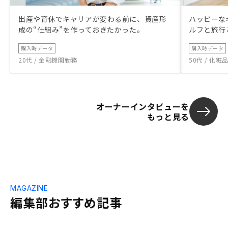
出産や育休でキャリアが変わる前に、資産形
ハッピーな
成の“仕組み”を作っておきたかった。
ルフと旅行
購入時データ
購入時データ
20代 / 金融機関勤務
50代 / 化
オーナーインタビューを
もっと見る
MAGAZINE
編集部おすすめ記事