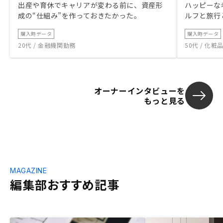
出産や育休でキャリアが変わる前に、資産形
ハッピーな
成の“仕組み”を作っておきたかった。
ルフと旅行
購入時データ
購入時データ
20代 / 金融機関勤務
50代 / 化
オーナーインタビューを
もっと見る
MAGAZINE
編集部おすすめ記事