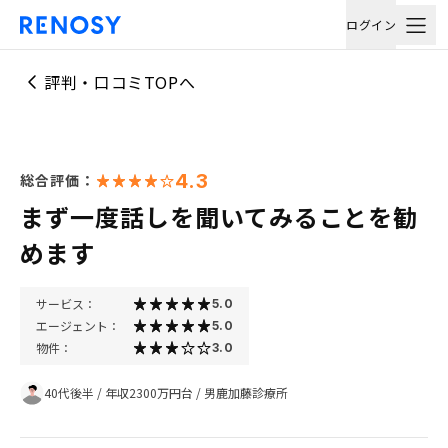
ログイン
評判・口コミTOPへ
4.3
総合評価：
まず一度話しを聞いてみることを勧
めます
サービス：
5.0
エージェント：
5.0
物件：
3.0
40代後半
/
年収2300万円台
/
男鹿加藤診療所