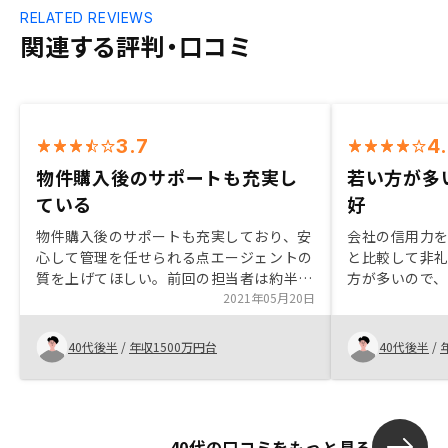
RELATED REVIEWS
関連する評判・口コミ
3.7
4
物件購入後のサポートも充実し
若い方が多
ている
好
物件購入後のサポートも充実しており、安
会社の信用力を
心して管理を任せられる点エージェントの
と比較して非
質を上げてほしい。前回の担当者は約半年
方が多いので
で交代し、新しい担当者も待ち合わせ時間
2021年05月20日
マナーなどの
に遅れたり、指定の日にちを間違えたり、
営業としては考えられないことが多々あっ
40代後半
/
年収1500万円台
40代後半
/
た。
40代の口コミをもっと見る