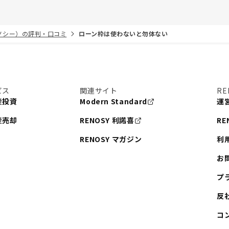
リノシー）の評判・口コミ
ローン枠は使わないと勿体ない
ビス
関連サイト
RE
産投資
Modern Standard
運
産売却
RENOSY 利諾喜
RE
RENOSY マガジン
利
お
プ
反
コ