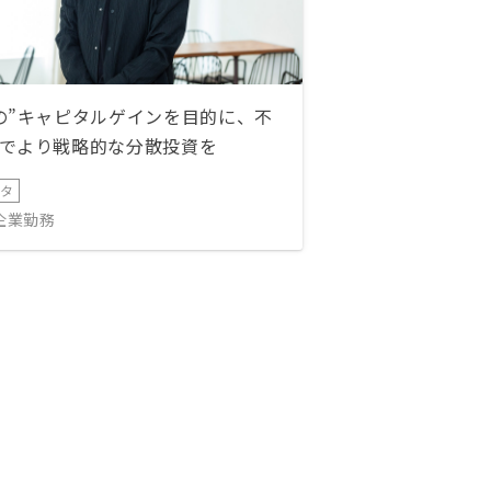
の”キャピタルゲインを目的に、不
でより戦略的な分散投資を
ータ
IT企業勤務