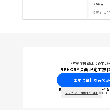
さ発見
投資する
2
不動産投資はじめてガ
RENOSY会員限定で無
まずは資料をみて
※
初回面談で
ポイント
5
PayPay
プレゼント適用条件詳細
※条件