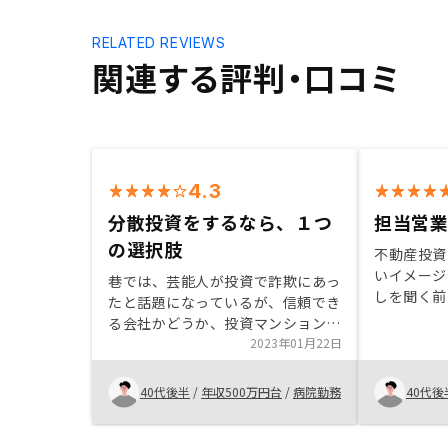
RELATED REVIEWS
関連する評判・口コミ
4.3
分散投資をするなら、１つ
担当営
の選択肢
不動産投資
いイメージ
巷では、芸能人が投資で詐欺にあっ
しを聞く前
たと話題になっているが、信頼でき
業がこちら
る会社かどうか、投資マンションの
一つ解消し
商品に対しての裏付け、管理体制、
2023年01月22日
寧に説明を
生命保険としての利用価値など、不
た決め手と
動産投資を知らない私の疑問をすべ
40代後半
/
年収500万円台
/
病院勤務
40代後
てを解決してくれたので、投資に踏
み切ることができました。財産を売