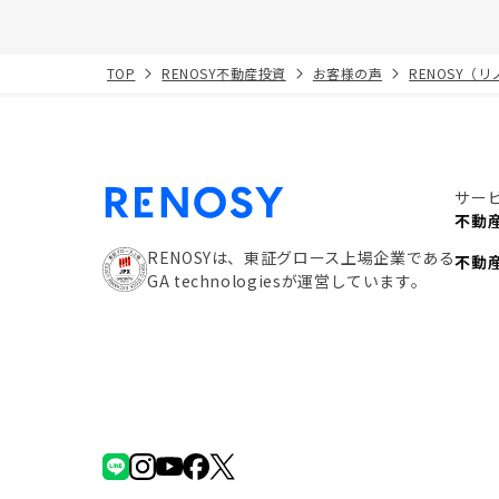
TOP
RENOSY不動産投資
お客様の声
RENOSY（
サー
不動
RENOSYは、東証グロース上場企業である
不動
GA technologiesが運営しています。