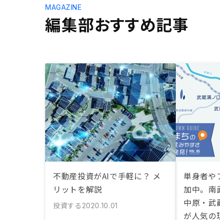
MAGAZINE
編集部おすすめ記事
不動産投資がAIで手軽に？ メ
単身者や
リットを解説
加中。南
中原・武
投資する
2020.10.01
が人気の