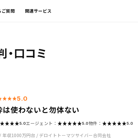
るご質問
関連サービス
判・口コミ
5.0
枠は使わないと勿体ない
エージェント：
物件：
5.0
5.0
5.0
/
年収1000万円台
/
デロイトトーマツサイバー合同会社