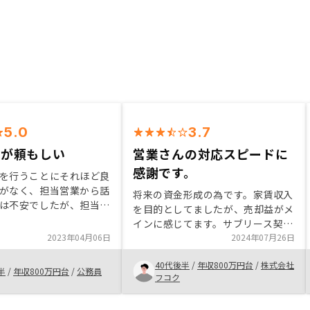
5.0
3.7
業が頼もしい
営業さんの対応スピードに
感謝です。
を行うことにそれほど良
がなく、担当営業から話
将来の資金形成の為です。家賃収入
は不安でしたが、担当営
を目的としてましたが、売却益がメ
が抱いていた不安を一つ
インに感じてます。サブリース契約
ていただいて心強く、丁
2023年04月06日
がこちらへのメリットが薄いように
2024年07月26日
してもらったのが購入し
感じていますが、全体で資金がプラ
なりました。
40代後半
/
年収800万円台
/
株式会社
スになるので良いと思ってます。
半
/
年収800万円台
/
公務員
フコク
PayPayポイント50,000円分がいつ
になっても来ないのが残念です。