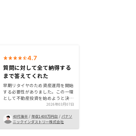
4.7
質問に対して全て納得する
まで答えてくれた
早期リタイヤのため資産運用を開始
する必要性がありました。この一環
として不動産投資を始めようと決心
しました。購入を決めた理由は、担
2026年03月07日
当の方が質問に対し納得するまで答
40代後半
/
年収1400万円台
/
パナソ
えてくれたことと、最終的には手書
ニックインダストリー株式会社
きのレターで後押ししてくれたこと
です。現時点では購入してともて良