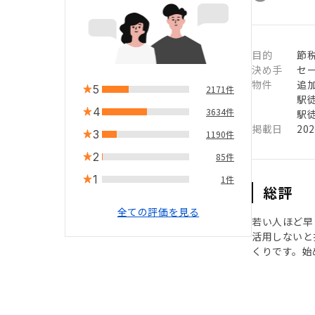
目的
節税
決め手
セ
物件
追
5
2171件
駅徒
4
3634件
駅徒
掲載日
20
3
1190件
2
85件
1
1件
総評
全ての評価を見る
若い人ほど早
活用しないと
くりです。始