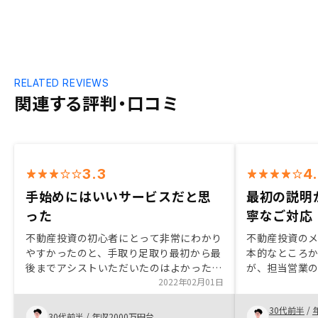
RELATED REVIEWS
関連する評判・口コミ
3.3
4
手始めにはいいサービスだと思
最初の説明
った
寧なご対応
不動産投資の初心者にとって非常にわかり
不動産投資の
やすかったのと、手取り足取り最初から最
本的なところ
後までアシストいただいたのはよかったと
が、担当営業
思った。また、長期で持つと損はしない投
2022年02月01日
くれました。
資だというのが初めて理解できたのも
必要な一連の
30代前半
/
RENOSYだった。今後はさらに不動産投資
ている点がメ
30代前半
/
年収2000万円台