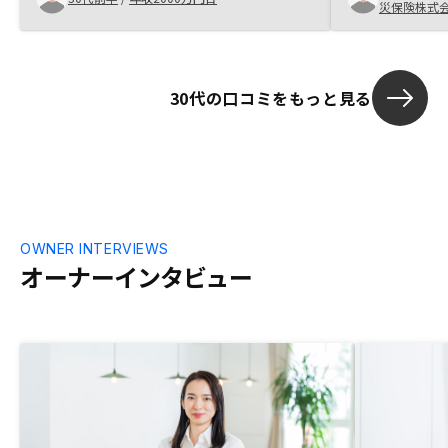
災保険株式
を勉強して、リターンを高めていきたいと
での手続きに
思ったメリットデメリットをそれぞれ分け
ろいろとご迷
隔てなく説明いただく方がいいと思った
れでもご丁寧
りました。
30代の口コミをもっと見る
OWNER INTERVIEWS
オーナーインタビュー