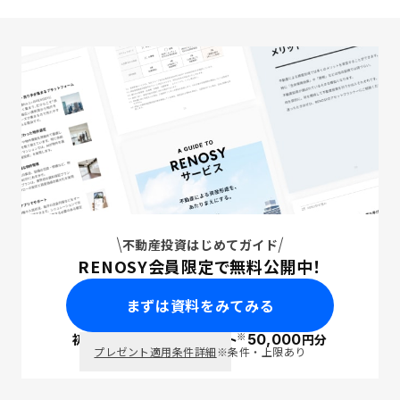
不動産投資はじめてガイド
RENOSY会員限定で無料公開中！
まずは資料をみてみる
※
初回面談で
ポイント
50,000
円分
PayPay
プレゼント適用条件詳細
※条件・上限あり