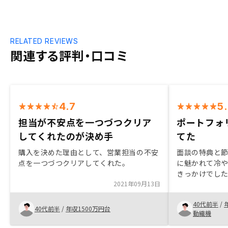
RELATED REVIEWS
関連する評判・口コミ
4.7
5
担当が不安点を一つづつクリア
ポートフォ
してくれたのが決め手
てた
購入を決めた理由として、営業担当の不安
面談の特典と節
点を一つづつクリアしてくれた。
に魅かれて冷
きっかけでした
2021年09月13日
と話をする中
化できる確信を
40代前半
/
ンカムゲイン
40代前半
/
年収1500万円台
動織機
しました。面
を駆使してス