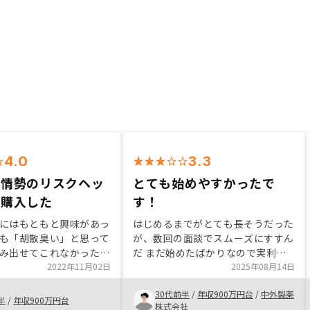
4.0
3.3
な情勢のリスクヘッ
とても始めやすかったで
て購入した
す！
にはもともと興味があっ
はじめるまでがとても長そうだった
も「胡散臭い」と思って
が、数回の面談でスムーズにすすん
み出せてこれなかった。
だ まだ始めたばかりなので実利益
比較していく中で
2022年11月02日
はまだだが、アプリなど管理しやす
2025年08月14日
Yが一番、情報として充実し
い。 担当者も親身にコミュニケー
30代前半
/
年収900万円台
/
中外製薬
聞いても回答してくれる
ションをとってくださる。 あとは
半
/
年収900万円台
株式会社