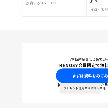
れ？
投資する
2023.07.13
投資する
20
不動産投資はじめてガ
RENOSY会員限定で無
まずは資料をみて
※
初回面談で
ポイント
5
PayPay
プレゼント適用条件詳細
※条件