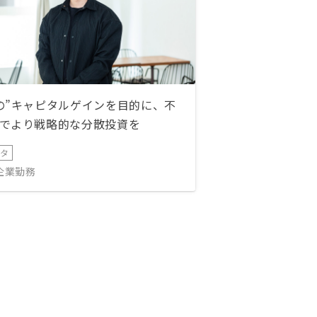
の”キャピタルゲインを目的に、不
でより戦略的な分散投資を
ータ
IT企業勤務