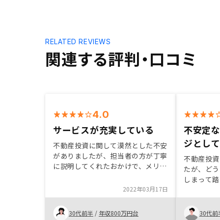
RELATED REVIEWS
関連する評判・口コミ
4.0
サービスが充実している
不安定
ジとし
不動産投資に関して漠然とした不安
がありましたが、担当者の方が丁寧
不動産投資
に説明してくれたおかけで、メリッ
たが、どう
ト、デメリットをきちんと把握する
しまって踏
ことができました。デメリット、リ
2022年03月17日
しかし数社
スクまでしっかり伝えてくれるとこ
RENOS
ろが信頼できると思いました。 ま
ていて何を
30代前半
/
年収800万円台
30代前
た、リノシーの不動産管理に対する