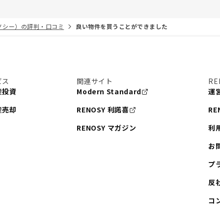
リノシー）の評判・口コミ
良い物件を買うことができました
ビス
関連サイト
RE
産投資
Modern Standard
運
産売却
RENOSY 利諾喜
RE
RENOSY マガジン
利
お
プ
反
コ