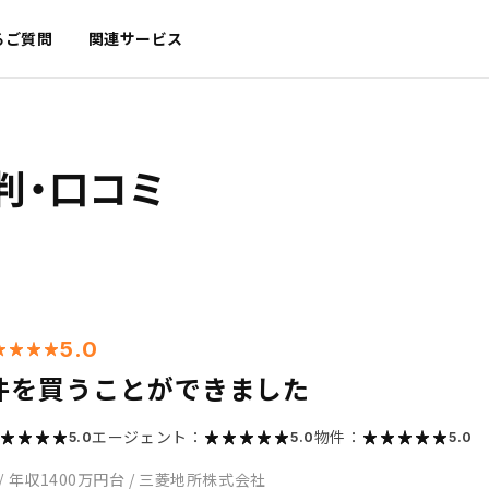
るご質問
関連サービス
判・口コミ
5.0
件を買うことができました
エージェント：
物件：
5.0
5.0
5.0
/
年収1400万円台
/
三菱地所株式会社