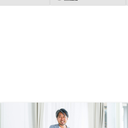
感があった。 情報がす
もう少し手続きなどが楽になるとな
で見れるという点も透明
お良くなると思います。
い印象だった。 不動
い所は信用力でレバレッ
る点だと思います。 も
分、リスクもありますが
託をやっていてもほとん
能性が低いので、ポート
して不動産を持っておく
はいいのではないでしょ
azonギフト券はいい試
ますが、利用者の立場に
告宣伝費」などの費用が
利用者自身のキャッシュ
響するのでは？と勘ぐっ
す。引き続き購入者（利
様々なサービスを提供い
です。 ・ごり押し
仲の良い友達なども紹介
いたします。