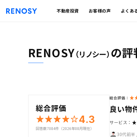
不動産投資
お客様の声
よくあ
RENOSY
の評
（リノシー）
総合評価：
総合評価
良い物
4.3
サービス：
回答数7084件（2026年08月現在）
30代前半