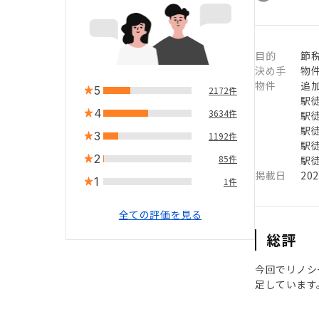
目的
節
決め手
物
物件
追
5
2172件
駅徒
4
3634件
駅徒
駅徒
3
1192件
駅徒
2
85件
駅徒
掲載日
20
1
1件
全ての評価を見る
総評
今回でリノシ
足しています