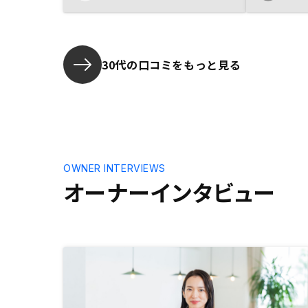
という安心
サービスが手厚く、アプリも充実し
べてアプリ
てるところが良かったです。
性が有ってい
産投資のい
ジを掛けれ
30代の口コミをもっと見る
ちろんその
株や投資信
ど増える可
フォリオと
という手段
うか。Am
みかと思い
OWNER INTERVIEWS
なると「広
オーナーインタビュー
増大して、
フローに影
てしまいま
用者）にも
ただければ幸い
しなければ
するように