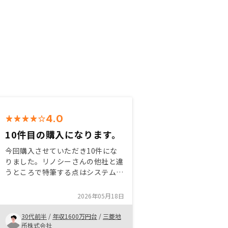
4.0
10件目の購入になります。
今回購入させていただき10件にな
りました。リノシーさんの他社と違
うところで特筆する点はシステムだ
と思います。私のように買いたい物
件の軸が決まってる人にとってはネ
2026年05月18日
ット上でスペック比較できてかつ同
じ管理の仕方をしてくれるのはとて
30代前半
/
年収1600万円台
/
三菱地
もありがたいです。決済のときくら
所株式会社