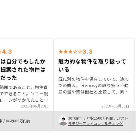
4.3
3.3
索は自分でもしたか
魅力的な物件を取り扱って
、提案された物件は
いる
囲だった
既に別の物件を保有していて、追加
での購入。 Renosyの取り扱う不動
範囲であること、物件管
産の量や質は他社と比較して、素晴
でできること。ソニー銀
らしい水準と感じた。 殆どの取引
ローンがつかえたこと。
が、ウェブ上を含むリモートで完結
ご時世契約以外はオンラ
2021年06月29日
2023年06月06日
する点も魅力。 購入後の物件デー
たことが助かりました。
タをアプリで確認できるのも、管理
30代前半
/
年収1500万円台
/
EYスト
検索を自分でもしたいで
半
/
年収600万円台
を円滑に進める上で良いシステム。
ラテジーアンドコンサルティング
れたもの以外にも物件が
裁く人数が多いのはわかるが、こち
ので可能ならたくさんの