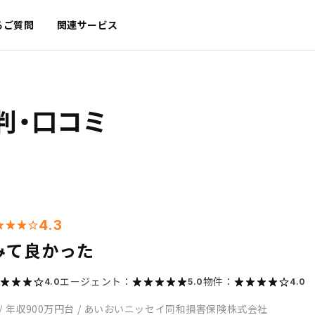
るご質問
関連サービス
判・口コミ
4.3
みて良かった
エージェント：
物件：
4.0
5.0
4.0
/
年収900万円台
/
あいおいニッセイ同和損害保険株式会社