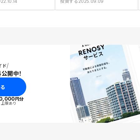
投資する
22.10.14
2025.09.09
イド
料公開中！
みる
0,000
円分
・上限あり