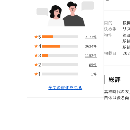
目的
投
決め手
リ
物件
追
5
2172件
駅徒
4
3634件
駅徒
掲載日
20
3
1192件
2
85件
1
1件
総評
全ての評価を見る
高校時代の友
自体は後ろ向