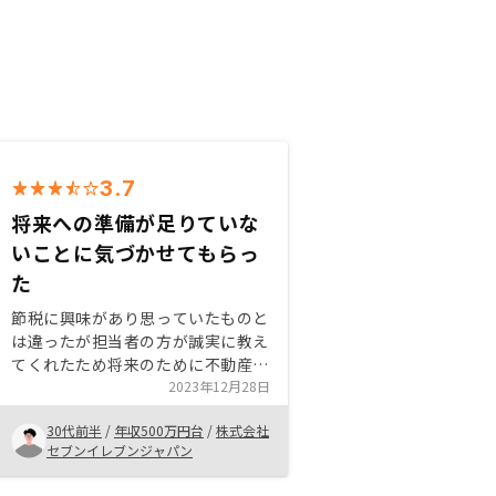
3.7
将来への準備が足りていな
いことに気づかせてもらっ
た
節税に興味があり思っていたものと
は違ったが担当者の方が誠実に教え
てくれたため将来のために不動産投
資をしようと思った。特に現金貯金
2023年12月28日
が将来への蓄えとしか思っていなか
30代前半
/
年収500万円台
/
株式会社
った自分に新しい選択肢を選べるよ
セブンイレブンジャパン
うになったのは嬉しい。