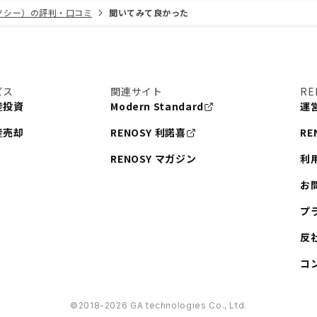
リノシー）の評判・口コミ
聞いてみて良かった
ビス
関連サイト
RE
産投資
Modern Standard
運
産売却
RENOSY 利諾喜
RE
RENOSY マガジン
利
お
プ
反
コ
©︎2018-2026 GA technologies Co., Ltd.