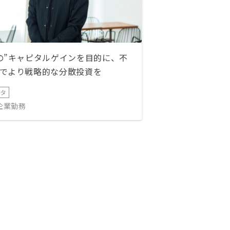
の”キャピタルゲインを目的に、不
でより戦略的な分散投資を
ータ
IT企業勤務