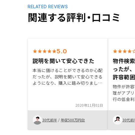
RELATED REVIEWS
関連する評判・口コミ
5.0
説明を聞いて安心できた
物件検
ったが
本当に儲けることができるのか心配
許容範
だったが、説明を聞いて安心できる
ようになり、購入に踏み切りまし
物件が許容
た。
理がアプリ
行の低金利
2020年11月01日
また、この
インででき
投資物件の
30代前半
/
年収500万円台
30代前
す。提示さ
あるはずな