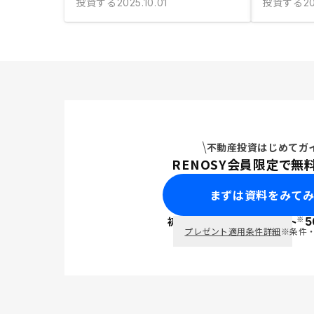
投資する
投資する
2025.10.01
20
不動産投資はじめてガ
RENOSY会員限定で無
まずは資料をみて
※
初回面談で
ポイント
5
PayPay
プレゼント適用条件詳細
※条件