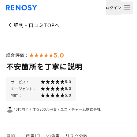
ログイン
評判・口コミTOPへ
5.0
総合評価：
不安箇所を丁寧に説明
サービス：
5.0
エージェント：
5.0
物件：
5.0
40代前半
/
年収800万円台
/
ユニ・チャーム株式会社
目的
信用(ローン)活用、 リスク分散