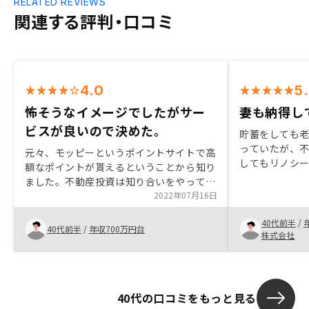
RELATED REVIEWS
関連する評判・口コミ
4.0
5
怖そうなイメージでしたがサー
妻も納得し
ビスが良いので決めた。
貯蓄をしても
っていたが、
元々、モッピーというポイントサイトで高
してもリノシ
額なポイントが貰えるということから知り
にはならない
ました。不動産投資は知り合いをやってい
で万が一の場
たので何となくは知っていましたがリスク
2022年07月16日
思ので妻も納
が高そうだなと思ってやっていませんでし
40代前半
/
た。モッピー遠通じて投資の話を聞いてる
40代前半
/
年収700万円台
株式会社
うちに生命保険をかけている分をまわせば
自分にも始められる思いやることにしまし
た。後空室保証もあるので安心できるとこ
ろもあって購入することにしました。今後
40代の口コミをもっと見る
さらに追加で購入して行くかどうかは現状