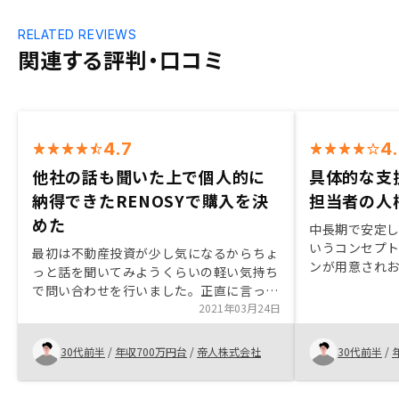
RELATED REVIEWS
関連する評判・口コミ
4.7
4
他社の話も聞いた上で個人的に
具体的な支
納得できたRENOSYで購入を決
担当者の人
めた
中長期で安定
いうコンセプ
最初は不動産投資が少し気になるからちょ
ンが用意され
っと話を聞いてみようくらいの軽い気持ち
の決め手にな
で問い合わせを行いました。正直に言って
当の方の人柄
直ぐに購入を検討するつもりはありません
2021年03月24日
ったことも好
でした。しかし、不動産投資のメリット、
リスク、RENOSYの特徴を非常に丁寧に説
30代前半
/
年収700万円台
/
帝人株式会社
30代前半
/
明頂き、疑問点にも明確に返答頂けたこと
もあり、購入を前向きになれました。もと