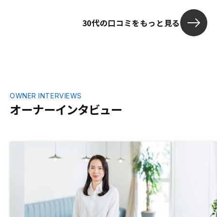
もと疑い深い性格なので、書籍やネット情
報、他社の話なども聞いて自分なりに気に
30代の口コミをもっと見る
なる点を担当者にぶつけたところ、いずれ
も丁寧に説明、回答頂き、自分の中で納得
できたことが購入の決め手となりました。
他の投資商品も運用していますが、ある程
度正確に将来の状態が予測できることが不
動産投資の魅力だと思います。新しいこと
にどんどんチャレンジしているRENOSYの
社風も個人的には気に入りまして、ファン
OWNER INTERVIEWS
になっています。
オーナーインタビュー