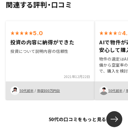
関連する評判・口コミ
5.0
4
投資の内容に納得ができた
AIで物件
安心して購
投資について説明内容の信頼性
物件の選定はA
備から空室率
で、購入を検
2021年12月22日
な物件を担当
安心ができる
分の選定基準
50代前半
/
年収800万円台
50代前半
/
ものを購入す
人それぞれだ
あらかじめ伝
なものを紹介
50代の口コミをもっと見る
に時間がかか
で、あらかじ