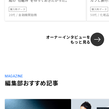
成の“仕組み”を作っておきたかった。
ルフと旅行
購入時データ
購入時データ
20代 / 金融機関勤務
50代 / 化
オーナーインタビューを
もっと見る
MAGAZINE
編集部おすすめ記事