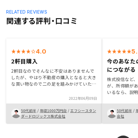
RELATED REVIEWS
関連する評判・口コミ
4.0
5
2軒目購入
今のあなた
につながる
2軒目なのでそんなに不安はありませんで
したが、やはり不動産の購入となると大き
株式投信など
な買い物なので二の足を踏みかけていたと
が、所得額が
ころ、担当の方の後押しもあり、購入に踏
いるなら、説
み切りました。 キャンペーン期間だった
2022年06月09日
いと思いました
こともあり、お得に購入できたと思いま
空室のリスク
す。
50代前半
/
年収1000万円台
/
エフシースタン
50代前半
/
が、そこのリ
ダードロジックス株式会社
会社
最大の決めて
社の規模の信