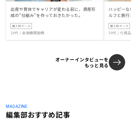
出産や育休でキャリアが変わる前に、資産形
ハッピーな
成の“仕組み”を作っておきたかった。
ルフと旅行
購入時データ
購入時データ
20代 / 金融機関勤務
50代 / 化
オーナーインタビューを
もっと見る
MAGAZINE
編集部おすすめ記事