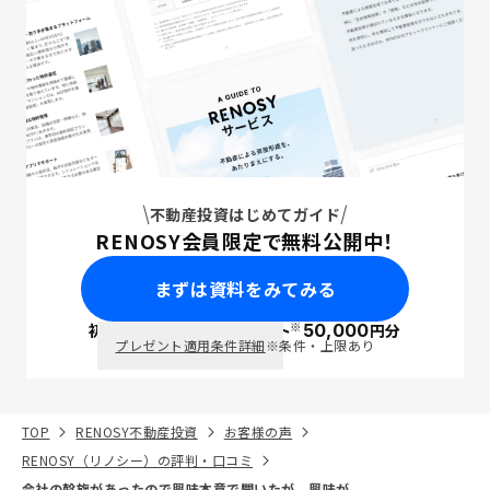
不動産投資はじめてガイド
RENOSY会員限定で無料公開中！
まずは資料をみてみる
※
初回面談で
ポイント
50,000
円分
PayPay
プレゼント適用条件詳細
※条件・上限あり
TOP
RENOSY不動産投資
お客様の声
RENOSY（リノシー）の評判・口コミ
会社の斡旋があったので興味本意で聞いたが、興味が