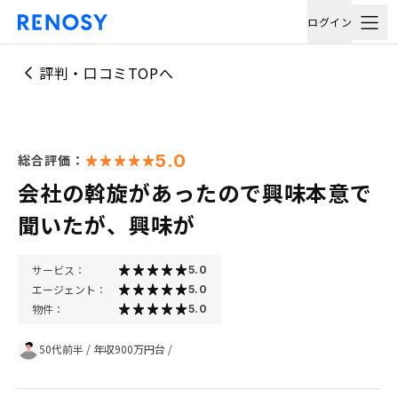
ログイン
評判・口コミTOPへ
5.0
総合評価：
会社の斡旋があったので興味本意で
聞いたが、興味が
サービス：
5.0
エージェント：
5.0
物件：
5.0
50代前半
/
年収900万円台
/