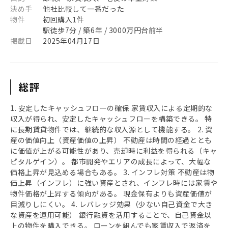
決め手
他社比較して一番だった
物件
初回購入1件
駅徒歩7分 / 築6年 / 3000万円台前半
掲載日
2025年04月17日
総評
1. 安定したキャッシュフローの確保 家賃収入による定期的な
収入が得られ、安定したキャッシュフローを構築できる。 特
に長期賃貸物件では、継続的な収入源として機能する。 2. 資
産の価値向上（資産価値の上昇） 不動産は時間の経過ととも
に価値が上がる可能性があり、売却時に利益を得られる（キャ
ピタルゲイン）。 都市開発やエリアの成長によって、大幅な
価格上昇が見込める場合もある。 3. インフレ対策 不動産は物
価上昇（インフレ）に強い資産とされ、インフレ時には家賃や
物件価格が上昇する傾向がある。 現金保有よりも資産価値が
目減りしにくい。 4. レバレッジ効果（少ない自己資金で大き
な資産を運用可能） 銀行融資を活用することで、自己資金以
上の物件を購入できる。 ローンを組んでも家賃収入で返済を