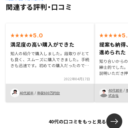
関連する評判・口コミ
5.0
5
満足度の高い購入ができた
提案も納得
進められた
知人の紹介で購入しました。段取りがとて
も良く、スムーズに購入できました。手続
知り合いから
きも迅速です。初めての購入だったのです
紳士的でした
が、とてもわかりやすかったです。アプリ
説明いただき
で物件の状況を確認できるのも便利だと感
2022年04月17日
た。 物件もバ
じています。 状況に合う良い物件も紹介
管理体制やリ
していただきました。
40代前半
/
ている事は大
40代前半
/
年収600万円台
式会社
40代の口コミをもっと見る