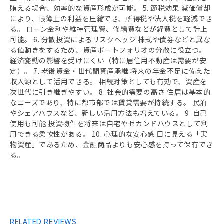
賄える場合、効率的な資産形成が可能。 5. 節税効果 減価償却
により、帳簿上の利益を圧縮でき、所得税や法人税を軽減でき
る。 ローン金利や維持管理費、修繕費などが経費として計上
可能。 6. 分散投資によるリスクヘッジ 株式や債券などと異な
る値動きをするため、資産ポートフォリオの分散に役立つ。
経済変動の影響を受けにくい（特に居住用不動産は需要が安
定）。 7. 老後資金・世代間資産承継 将来の年金不足に備えた
収入源として活用できる。 相続対策としても有効で、資産を
次世代に引き継ぎやすい。 8. 社会的需要の高さ 住居は基本的
なニーズであり、特に都市部では賃貸需要が持続する。 民泊
やシェアハウスなど、新しい活用方法も増えている。 9. 自己
使用も可能 投資物件を将来は自宅やセカンドハウスとして利
用できる柔軟性がある。 10. 心理的な安心感 目に見える「実
物資産」であるため、金融商品よりも安心感を持って保有でき
る。
RELATED REVIEWS