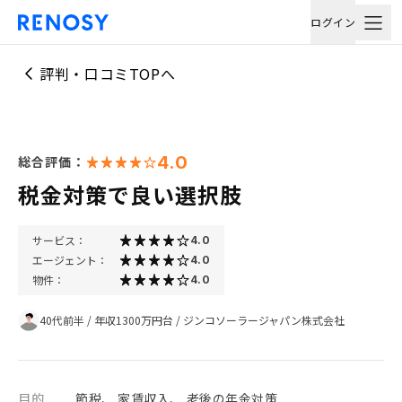
ログイン
評判・口コミTOPへ
4.0
総合評価：
税金対策で良い選択肢
サービス：
4.0
エージェント：
4.0
物件：
4.0
40代前半
/
年収1300万円台
/
ジンコソーラージャパン株式会社
目的
節税、 家賃収入、 老後の年金対策