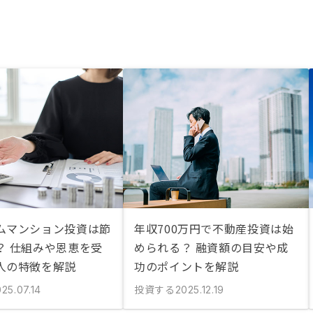
ムマンション投資は節
年収700万円で不動産投資は始
？ 仕組みや恩恵を受
められる？ 融資額の目安や成
人の特徴を解説
功のポイントを解説
投資する
25.07.14
2025.12.19