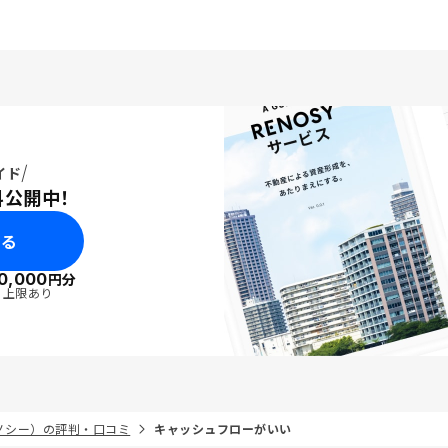
イド
料公開中！
みる
0,000
円分
・上限あり
リノシー）の評判・口コミ
キャッシュフローがいい