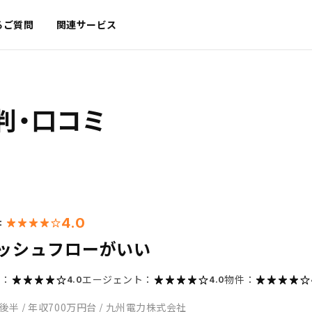
るご質問
関連サービス
判・口コミ
4.0
：
ッシュフローがいい
ス：
エージェント：
物件：
4.0
4.0
代後半
/
年収700万円台
/
九州電力株式会社