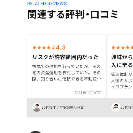
RELATED REVIEWS
関連する評判・口コミ
4.3
リスクが許容範囲内だった
興味か
入に至
株式での運用を行っていたが、その
他の資産運用を検討していた。その
管理体制が
際、知り合いに信頼できる不動産営
入後のサポ
業の担当を紹介してもらったため、
イフプラン
面談を実施した。結果、担当に不動
2021年12月07日
した。デメ
産投資のメリット・デメリットも分
し、メリッ
かりやすく説明していただき、リス
で購入する
30代後半
/
年収600万円台
30代後
クも許容できる範囲内であったた
後、ライフ
め、購入を決めた。
なく運用で