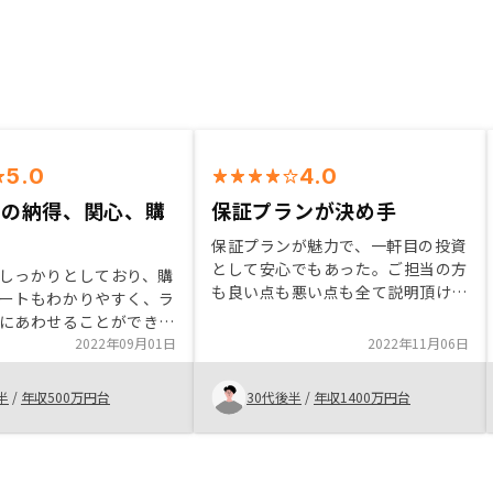
5.0
4.0
らの納得、関心、購
保証プランが決め手
る
保証プランが魅力で、一軒目の投資
として安心でもあった。ご担当の方
しっかりとしており、購
も良い点も悪い点も全て説明頂けた
ートもわかりやすく、ラ
ことでよく理解できた。契約までの
にあわせることができま
手続きもスムーズで困ることなく契
リットもしっかり理解
2022年09月01日
2022年11月06日
約出来たと考えている。不動産投資
ト要素が強くなったこと
を始める前に感じていた不安が払拭
決心となりました。今
半
/
年収500万円台
30代後半
/
年収1400万円台
出来たことが大きい。
プランに左右されること
きそうです。