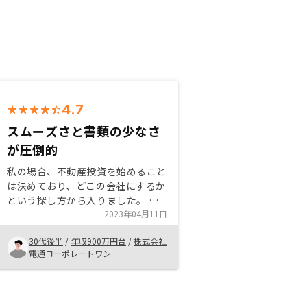
4.7
スムーズさと書類の少なさ
が圧倒的
私の場合、不動産投資を始めること
は決めており、どこの会社にするか
という探し方から入りました。 事
前に色々調べて知識を持っていまし
2023年04月11日
たが、やはり不安はありましたの
30代後半
/
年収900万円台
/
株式会社
で、真摯に話を聞いてくれて裏の少
電通コーポレートワン
なそうな担当者を探して4社ほど話
を聞きました。 決めたポイントの
１つは企業力ですね。会社として力
もありますし、アピールされている