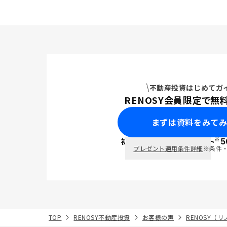
不動産投資はじめてガ
RENOSY会員限定で無
まずは資料をみて
※
初回面談で
ポイント
5
PayPay
プレゼント適用条件詳細
※条件
TOP
RENOSY不動産投資
お客様の声
RENOSY（