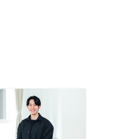
とおりITを駆使した良いサービスで
した。 金融機関の関係で完全に電
子化できないようで残念ですが、本
当に契約までの手間が少なく手際が
良かったのが好印象です。 不動産
投資に興味がある人は是非おすすめ
です。 収支面でもう少し他社と差
が出せれば申し分ないです。