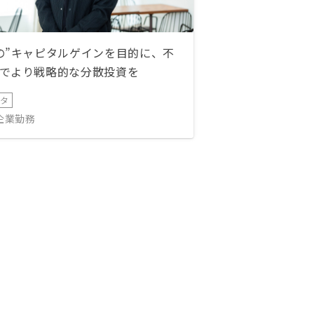
の”キャピタルゲインを目的に、不
でより戦略的な分散投資を
ータ
IT企業勤務