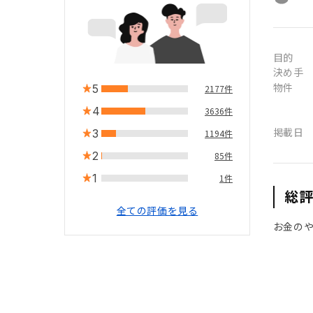
目的
決め手
物件
5
2177件
4
3636件
掲載日
3
1194件
2
85件
1
1件
総
全ての評価を見る
お金の