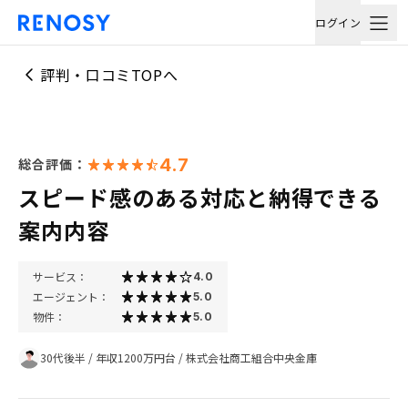
ログイン
評判・口コミTOPへ
4.7
総合評価：
スピード感のある対応と納得できる
案内内容
サービス：
4.0
エージェント：
5.0
物件：
5.0
30代後半
/
年収1200万円台
/
株式会社商工組合中央金庫