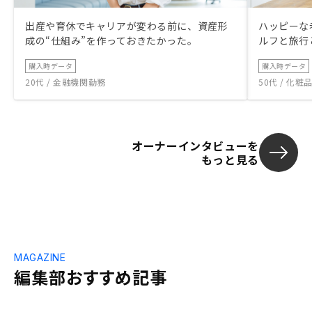
出産や育休でキャリアが変わる前に、資産形
ハッピーな
成の“仕組み”を作っておきたかった。
ルフと旅行
購入時データ
購入時データ
20代 / 金融機関勤務
50代 / 化
オーナーインタビューを
もっと見る
MAGAZINE
編集部おすすめ記事