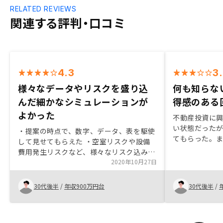
RELATED REVIEWS
関連する評判・口コミ
4.3
3
様々なデータやリスクを盛り込
何も知らな
んだ細かなシミュレーションが
得感のある
よかった
不動産投資に
い状態だった
・提案の時点で、数字、データ、表を駆使
てもらった。
して見せてもらえた ・空室リスクや設備
一番納得感の
費用発生リスクなど、様々なリスク込みの
運用シミュレーションが細かく確認できた
2020年10月27日
・物件購入後にアプリで細かなサポートが
受けられるので安心・7月末に契約し、9
30代後半
/
年収900万円台
30代後半
/
月から管理費用やサービス内容の大幅な変
更があり、マンション管理をお願いする魅
力が半減した。収益が悪くなった？？会社