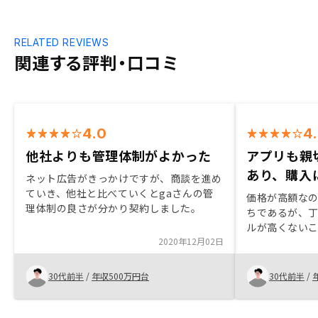
RELATED REVIEWS
関連する評判・口コミ
4.0
4
他社よりも管理体制がよかった
アプリも親
あり、購入
ネット広告がきっかけですが、商談を進め
ていき、他社と比べていくとgaさんの管
価格が高額な
理体制の良さが分かり契約しました。
ちであるが、
ルが高くない
2020年12月02日
容についても
のないこちら
良い説明だと
30代前半
/
年収500万円台
30代前半
/