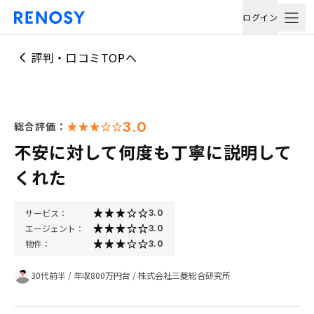
ログイン
評判・口コミTOPへ
3.0
総合評価：
不安に対して何度も丁寧に説明して
くれた
サービス：
3.0
エージェント：
3.0
物件：
3.0
30代前半
/
年収800万円台
/
株式会社三菱総合研究所