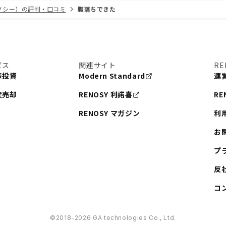
リノシー）の評判・口コミ
腹落ちできた
ビス
関連サイト
RE
産投資
Modern Standard
運
産売却
RENOSY 利諾喜
RE
RENOSY マガジン
利
お
プ
反
コ
©︎2018-2026 GA technologies Co., Ltd.