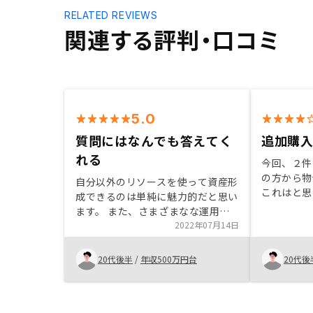
RELATED REVIEWS
関連する評判・口コミ
5.0
質問にはなんでも答えてく
追加購
れる
今回、２件
の方から物
自分以外のリソースを使って資産形
これはと思
成できるのは単純に魅力的だと思い
至りました
ます。 また、さまざまなな運用形
件を何件か
態(そのまま持ち続けてもいいし、
2022年07月14日
してくださ
途中で売却してもよい、など)の豊
くないのが
富さも不動産投資をやる上で楽しみ
20代後半
/
年収500万円台
20代後
運用実績を
の一つだと思います。
ついて検討