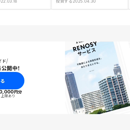
投資する
22.03.18
2025.04.30
イド
料公開中！
みる
0,000
円分
・上限あり