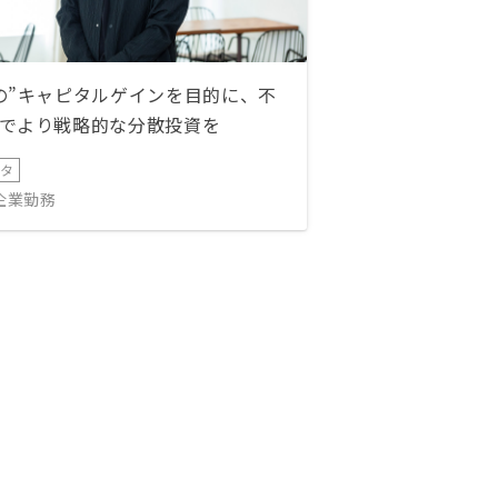
の”キャピタルゲインを目的に、不
でより戦略的な分散投資を
ータ
IT企業勤務