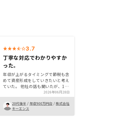
3.7
丁寧な対応でわかりやすか
った。
年収が上がるタイミングで節税も含
めて資産形成をしていきたいと考え
ていた。 他社の話も聞いたが、1番
スピード感を持って親切に対応いた
2026年06月28日
だいた。 またアプリで簡単に物件
20代後半
/
年収900万円台
/
株式会社
も管理できるところも他社にはない
キーエンス
魅力を感じた。