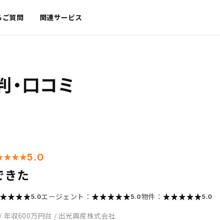
るご質問
関連サービス
判・口コミ
5.0
できた
エージェント：
物件：
5.0
5.0
5.0
/
年収600万円台
/
出光興産株式会社