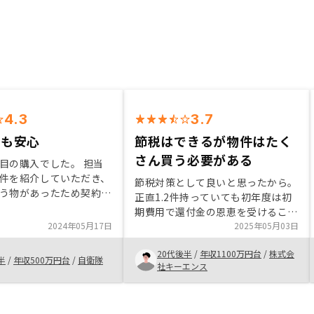
4.3
3.7
入も安心
節税はできるが物件はたく
さん買う必要がある
目の購入でした。 担当
件を紹介していただき、
節税対策として良いと思ったから。
う物があったため契約に
正直1.2件持っていても初年度は初
。 自身に合いそうな物
期費用で還付金の恩恵を受けること
ピックアップし情報を出
2024年05月17日
ができるが、2年目以降は継続的に
2025年05月03日
りますが押し売り感も強
購入しないとメリットが出てこな
好印象でした。 今後の
20代後半
/
年収1100万円台
/
株式会
い。 理由は節税効果を最大化でき
半
/
年収500万円台
/
自衛隊
見つつ次の購入や売却に
社キーエンス
ず支出とほぼ同じくらいになること
していこうと思います。
と売却時の利益を得るために時間が
かかるため。ローンに関する説明を