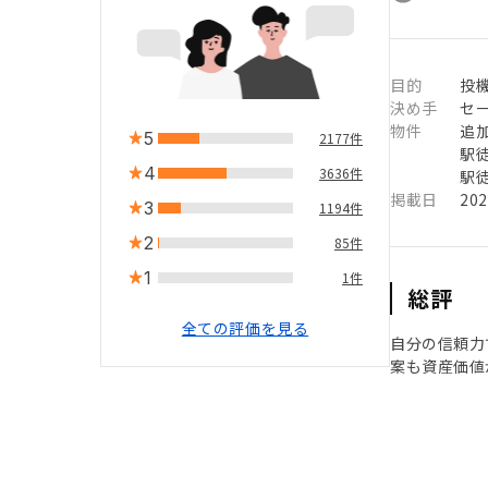
目的
投機
決め手
セ
物件
追
5
2177件
駅徒
4
3636件
駅徒
掲載日
20
3
1194件
2
85件
1
1件
総評
全ての評価を見る
自分の信頼力
案も資産価値