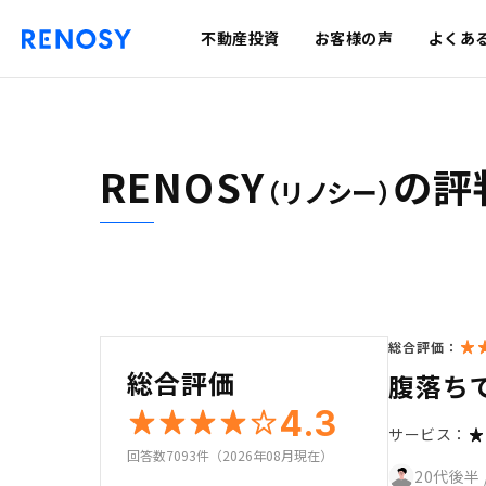
不動産投資
お客様の声
よくあ
RENOSY
の評
（リノシー）
総合評価：
総合評価
腹落ち
4.3
サービス：
回答数7093件（2026年08月現在）
20代後半