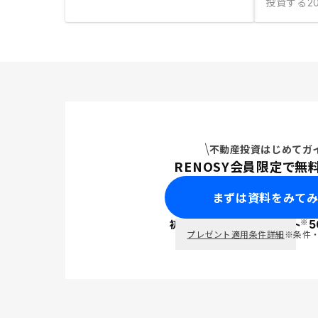
投資する
20
不動産投資はじめてガ
RENOSY会員限定で無
まずは資料をみて
※
初回面談で
ポイント
5
PayPay
プレゼント適用条件詳細
※条件