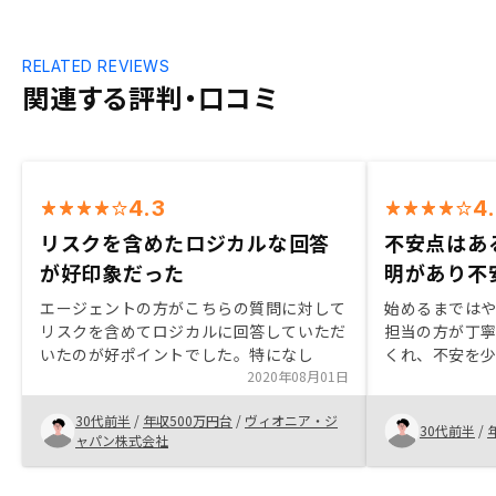
RELATED REVIEWS
関連する評判・口コミ
4.3
4
リスクを含めたロジカルな回答
不安点はあ
が好印象だった
明があり不
エージェントの方がこちらの質問に対して
始めるまでは
リスクを含めてロジカルに回答していただ
担当の方が丁
いたのが好ポイントでした。特になし
くれ、不安を
2020年08月01日
今としては良
り、複数の物
30代前半
/
年収500万円台
/
ヴィオニア・ジ
にありません
30代前半
/
ャパン株式会社