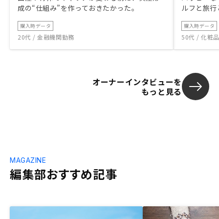
成の“仕組み”を作っておきたかった。
ルフと旅行
購入時データ
購入時データ
20代 / 金融機関勤務
50代 / 化
オーナーインタビューを
もっと見る
MAGAZINE
編集部おすすめ記事