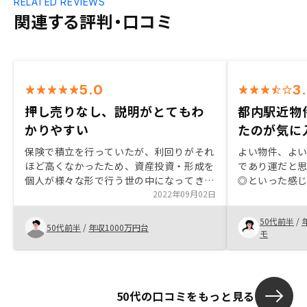
RELATED REVIEWS
関連する評判・口コミ
5.0
3
押し売りなし、説明がとてもわ
都内駅近物
かりやすい
たのが気に
保険で積立を行っていたが、利回りがそれ
よい物件、よ
ほど高くなかったため、資産投資・形成を
であり運だと
個人が様々な形で行う世の中になってきて
◎といった感
いることを踏まえて、解約して返戻金をも
2022年09月02日
をお勧めして
とに別の形での資産形成を検討することに
り合えたとき
50代前半
/
した。不動産投資以外は検討していない
ことなくタイ
50代前半
/
年収1000万円台
モ
が、話を聞いた結果信頼して任せてみよう
ら、その後の
という気持ちになった。リスクを含めて説
ので、おすす
明がわかりやすかった点、押し売りするよ
うなところがなかった点を評価していま
50代の口コミをもっと見る
す。