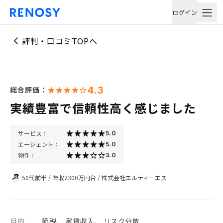
ログイン
評判・口コミTOPへ
4.3
総合評価：
実績豊富で信頼性高く感じました
サービス：
5.0
エージェント：
5.0
物件：
3.0
50代前半
/
年収2300万円台
/
株式会社エルティーエス
目的
節税、 家賃収入、 リスク分散