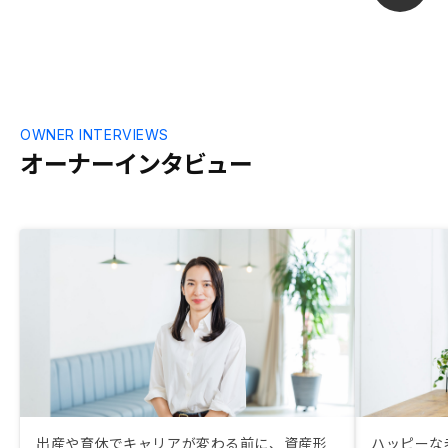
OWNER INTERVIEWS
オーナーインタビュー
出産や育休でキャリアが変わる前に、資産形
ハッピーな