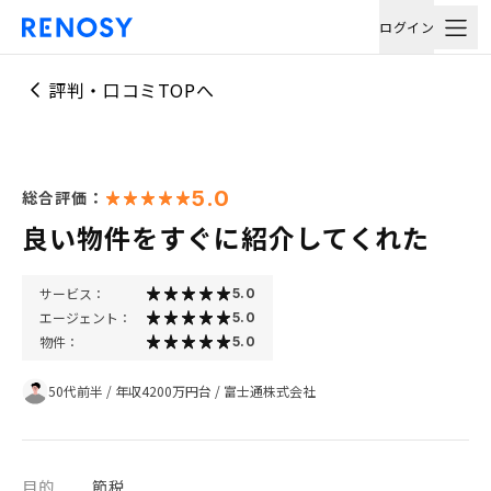
ログイン
評判・口コミTOPへ
5.0
総合評価：
良い物件をすぐに紹介してくれた
サービス：
5.0
エージェント：
5.0
物件：
5.0
50代前半
/
年収4200万円台
/
富士通株式会社
目的
節税