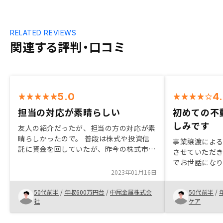
RELATED REVIEWS
関連する評判・口コミ
5.0
4
担当の対応が素晴らしい
初めての不
しみです
友人の紹介だったが、担当の方の対応が素
晴らしかったので。 普段は株式や投資信
事業譲渡によ
託に資金を回していたが、昨今の株式市場
させていただき
での暴落に危機を覚えて、新たな投資先を
でお世話にな
探していたところです紹介でした。 また
2023年01月16日
ただきました。
今回は提示された物件が自分の希望金額に
が、色々わか
極めて近かったのもあります。
50代前半
/
年収600万円台
/
中尾金属株式会
50代前半
/
た。 はじめた
社
ケア
でしたら、知