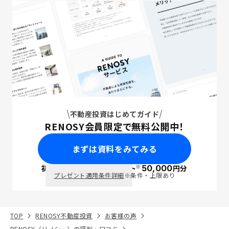
不動産投資はじめてガイド
RENOSY会員限定で無料公開中！
まずは資料をみてみる
※
初回面談で
ポイント
50,000
円分
PayPay
プレゼント適用条件詳細
※条件・上限あり
TOP
RENOSY不動産投資
お客様の声
RENOSY（リノシー）の評判・口コミ