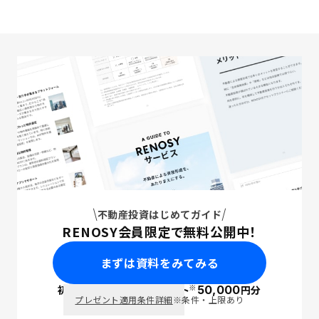
不動産投資はじめてガイド
RENOSY会員限定で無料公開中！
まずは資料をみてみる
※
初回面談で
ポイント
50,000
円分
PayPay
プレゼント適用条件詳細
※条件・上限あり