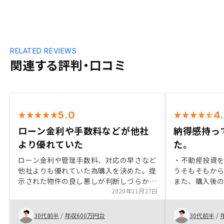
RELATED REVIEWS
関連する評判・口コミ
5.0
4
ローン金利や手数料などが他社
納得感持っ
より優れていた
た。
ローン金利や管理手数料、対応の早さなど
・不動産投資
他社よりも優れていた為購入を決めた。提
うそもそもから
示された物件の良し悪しが判断しづらかっ
また、購入後
た。選りすぐられた物件とは思うが判断基
2020年11月27日
り、売って終
準などエージェントのよって変わってくる
た。 ・営業担
のだろうと感じた。
対応してくだ
30代前半
/
年収600万円台
30代前半
/