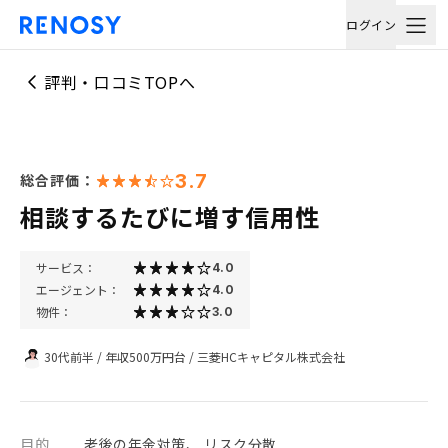
ログイン
評判・口コミTOPへ
3.7
総合評価：
相談するたびに増す信用性
サービス：
4.0
エージェント：
4.0
物件：
3.0
30代前半
/
年収500万円台
/
三菱HCキャピタル株式会社
目的
老後の年金対策、 リスク分散