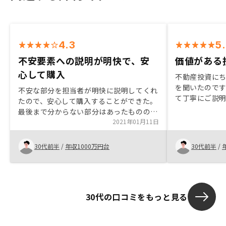
4.3
5
不安要素への説明が明快で、安
価値がある
心して購入
不動産投資に
を聞いたので
不安な部分を担当者が明快に説明してくれ
て丁寧にご説
たので、安心して購入することができた。
だけの価値が
最後まで分からない部分はあったものの、
資への疑心が
担当者を信頼できたので購入できた。領収
2021年01月11日
いてみるだけ
書管理サービス
す。
30代前半
/
年収1000万円台
30代前半
/
30代の口コミをもっと見る