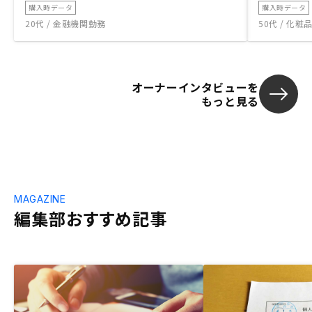
購入時データ
購入時データ
20代 / 金融機関勤務
50代 / 化
オーナーインタビューを
もっと見る
MAGAZINE
編集部おすすめ記事