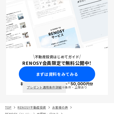
不動産投資はじめてガイド
RENOSY会員限定で無料公開中！
まずは資料をみてみる
※
初回面談で
ポイント
50,000
円分
PayPay
プレゼント適用条件詳細
※条件・上限あり
TOP
RENOSY不動産投資
お客様の声
RENOSY（リノシー）の評判・口コミ