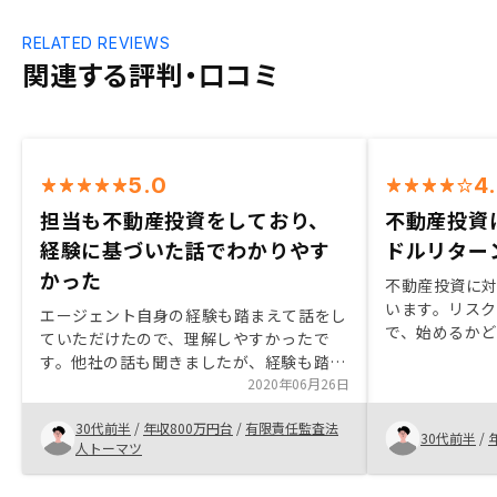
RELATED REVIEWS
関連する評判・口コミ
5.0
4
担当も不動産投資をしており、
不動産投資
経験に基づいた話でわかりやす
ドルリター
かった
不動産投資に
います。リス
エージェント自身の経験も踏まえて話をし
で、始めるか
ていただけたので、理解しやすかったで
きるかどうか
す。他社の話も聞きましたが、経験も踏ま
のメリット・
えた話を聞けたのはこちらだけだったと思
2020年06月26日
はセミナーや
います。固定資産税含めたキャッシュアウ
で始めると納
30代前半
/
年収800万円台
/
有限責任監査法
トと節税効果の見込みについても説明があ
30代前半
/
います。何も
人トーマツ
ると尚いいかと思います。
うので、興味
みることをお