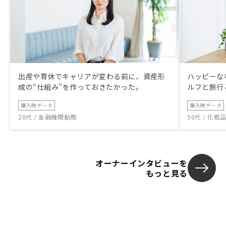
出産や育休でキャリアが変わる前に、資産形
ハッピーな
成の“仕組み”を作っておきたかった。
ルフと旅行
購入時データ
購入時データ
20代 / 金融機関勤務
50代 / 化
オーナーインタビューを
もっと見る