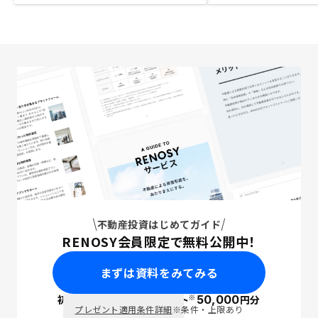
不動産投資はじめてガイド
RENOSY会員限定で無料公開中！
まずは資料をみてみる
※
初回面談で
ポイント
50,000
円分
PayPay
プレゼント適用条件詳細
※条件・上限あり