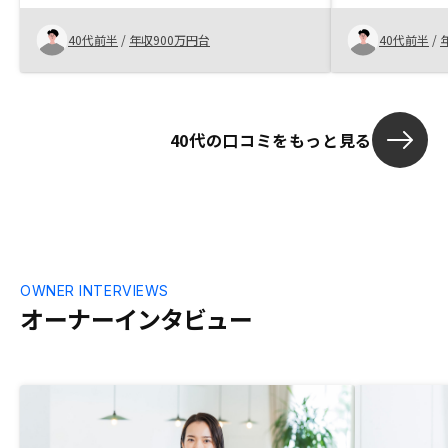
収益を見える化できること。銀行書類もオ
し、ＡＩによ
ンライン化してもらえるとかなり良い。
た各種事務処
40代前半
/
年収900万円台
40代前半
/
ス等があるこ
納得して始め
投資スタート
広がっていた
40代の口コミをもっと見る
ての物件選定
の有効性を定
形でユーザー
ると、ユーザ
になるのでは
てしまった。
OWNER INTERVIEWS
オーナーインタビュー