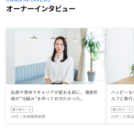
オーナーインタビュー
出産や育休でキャリアが変わる前に、資産形
ハッピーな
成の“仕組み”を作っておきたかった。
ルフと旅行
購入時データ
購入時データ
20代 / 金融機関勤務
50代 / 化