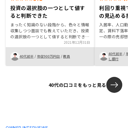
投資の選択肢の一つとして値す
利回り重視
ると判断できた
の見込める
まったく知識のない段階から、色々と情報
入居率、人口
収集しつつ面談でも教えていただき、投資
定、賃料下落
の選択肢の一つとして値すると判断できた
一の際の売却
ため開始しました。担当していただいた方
2021年12月31日
クヘッジが見
からの色々な情報や雑談も有益でした。経
の自分にも安
40代前半
/
営の透明性や企業努力を、アプリを通して
う。信用レバ
40代前半
/
年収900万円台
/
教員
し銀行
も配信していただけると良いかもしれませ
投資であり、
ん。
対応していき
40代の口コミをもっと見る
OWNER INTERVIEWS