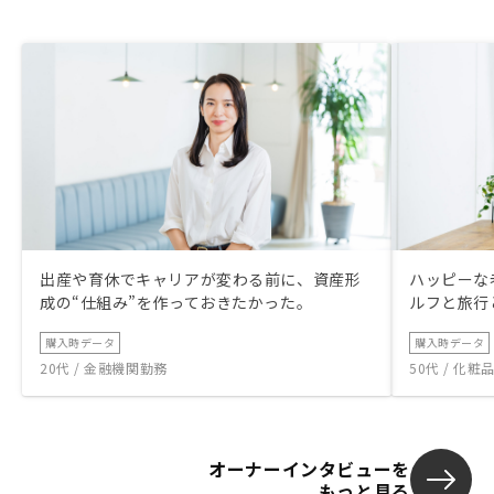
出産や育休でキャリアが変わる前に、資産形
ハッピーな
成の“仕組み”を作っておきたかった。
ルフと旅行
購入時データ
購入時データ
20代 / 金融機関勤務
50代 / 化
オーナーインタビューを
もっと見る