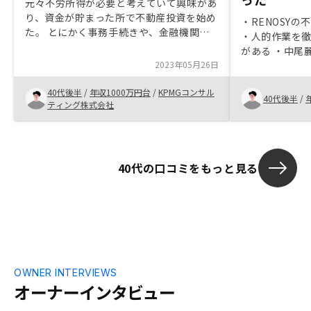
元々不労所得が必要と考えていて興味があ
り、資金が貯まった所で不動産投資を始め
・RENOSY
た。 とにかく事務手続きや、金融機関と
・人的作業を
の調整が非常に面倒かつパワーがかかる印
がある ・中尾
象なのですが、RENOSYさんは、常に効率
2023年05月26日
や体験談に説得
化を求めて、日々進化している印象ですシ
士での交流を
ステム周りの改修余地はまだまだあると思
40代後半
/
年収1000万円台
/
KPMGコンサル
ちの実感や悩
40代後半
/
います。 また、金融機関の担当者は選ん
ティング株式会社
繋がった買っ
で欲しいです
るとありがたい
ではなくて、
返済を完了す
40代の口コミをもっと見る
OWNER INTERVIEWS
オーナーインタビュー