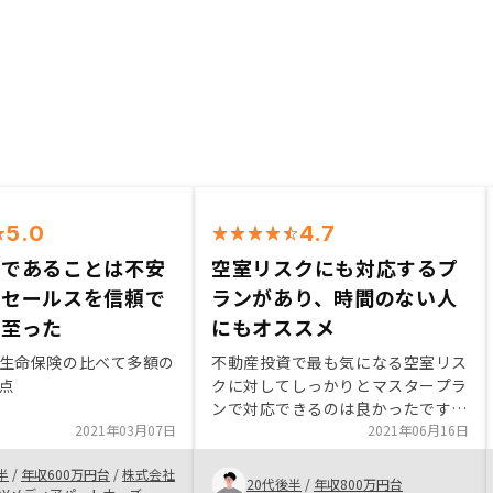
5.0
4.7
引であることは不安
空室リスクにも対応するプ
がセールスを信頼で
ランがあり、時間のない人
に至った
にもオススメ
生命保険の比べて多額の
不動産投資で最も気になる空室リス
点
クに対してしっかりとマスタープラ
ンで対応できるのは良かったです。
2021年03月07日
普段そこまで投資先に注視する時間
2021年06月16日
のない人にもおすすめできます。
半
/
年収600万円台
/
株式会社
20代後半
/
年収800万円台