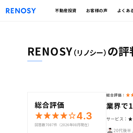
不動産投資
お客様の声
よくあ
RENOSY
の評
（リノシー）
総合評価：
総合評価
業界で
4.3
サービス：
回答数7087件（2026年08月現在）
20代後半