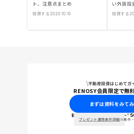
ト、注意点まとめ
い外貨投
投資する
投資する
2020.10.15
20
不動産投資はじめてガ
RENOSY会員限定で無
まずは資料をみて
※
初回面談で
ポイント
5
PayPay
プレゼント適用条件詳細
※条件