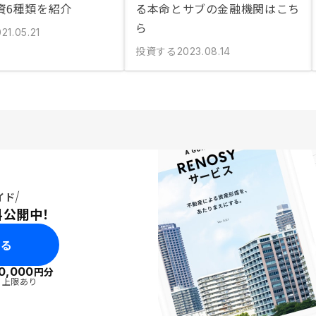
資6種類を紹介
る本命とサブの金融機関はこち
ら
21.05.21
投資する
2023.08.14
イド
料公開中！
みる
0,000
円分
・上限あり