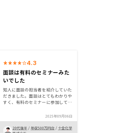
4.3
面談は有料のセミナーみた
いでした
知人に面談の担当者を紹介していた
だきました。面談はとてもわかりや
すく、有料のセミナーに参加してい
るような満足感がありました。資産
形成の中の選択肢の1つとして不動
2025年09月06日
産投資の説明がされていて、押し売
りされている感覚はありませんでし
20代後半
/
年収500万円台
/
十全化学