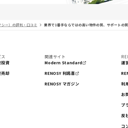
リノシー）の評判・口コミ
業界で1番手ならではの高い物件の質、サポートの
ビス
関連サイト
RE
産投資
Modern Standard
運
産売却
RENOSY 利諾喜
RE
RENOSY マガジン
利
お
プ
反
コ