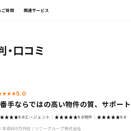
るご質問
関連サービス
判・口コミ
5.0
1番手ならではの高い物件の質、サポー
エージェント：
物件：
5.0
5.0
5.0
/
年収600万円台
/
ソニーグループ株式会社