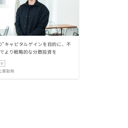
の”キャピタルゲインを目的に、不
でより戦略的な分散投資を
ータ
IT企業勤務