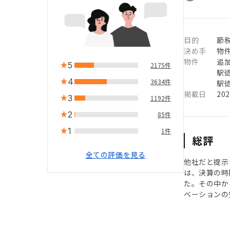
目的
節
決め手
物
物件
追
5
2175件
駅徒
4
3634件
駅徒
掲載日
20
3
1192件
2
85件
1
1件
総評
全ての評価を見る
他社だと提示
は、決算の時
た。その中か
ベーションの