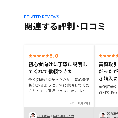
RELATED REVIEWS
関連する評判・口コミ
5.0
初心者向けに丁寧に説明し
高額取
てくれて信頼できた
だった
き購入
全く知識がなかったため、初心者で
も分かるように丁寧に説明してくだ
有価証券や
さりとても信頼できました。 レス
取引である
ポンスも早く、初めての不動産投資
でも不安なく始めれました。
2020年10月29日
20代後
20代後半
/
年収500万円台